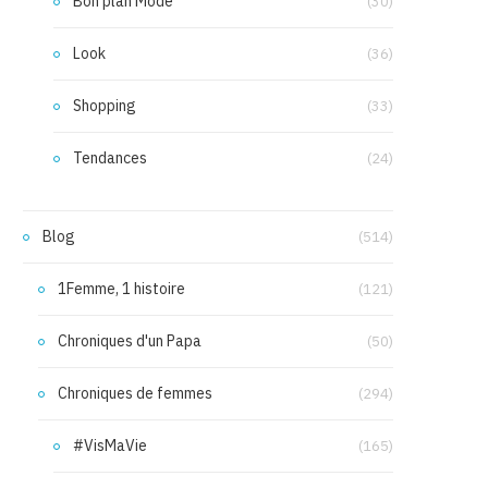
Bon plan Mode
(30)
Look
(36)
Shopping
(33)
Tendances
(24)
Blog
(514)
1Femme, 1 histoire
(121)
Chroniques d'un Papa
(50)
Chroniques de femmes
(294)
#VisMaVie
(165)