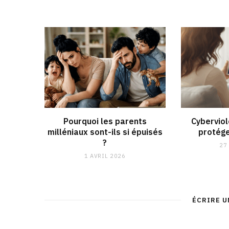
Pourquoi les parents
Cybervio
milléniaux sont-ils si épuisés
protége
?
27
1 AVRIL 2026
ÉCRIRE 