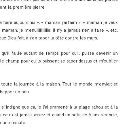
ent la première pierre.
 faire aujourd’hui », « maman j’ai faim », « maman je veux
an, je m’enuiiiiiiiiiiiiie, il n’y a jamais rien à faire », etc,
e Dieu fait, à s’en taper la tête contre les murs.
 qu’il faille autant de temps pour qu’il puisse devenir un
le champ pour qu’ils puissent se taper dessus et m’oublier
, toute la journée à la maison. Tout le monde m’enviait et
échapper un peu.
si indigne que ça, je l’ai emmené à la plage rahou et à la
 ce n’est jamais assez et quand un petit de 6 ans s’ennuie,
ix une minute.