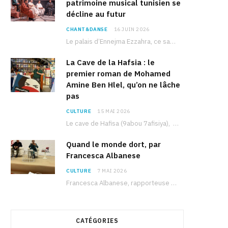
patrimoine musical tunisien se
décline au futur
CHANT&DANSE
16 JUIN 2026
Le palais d’Ennejma Ezzahra, ce sanctuaire de la musique tunisienne et méditerranéenne construit par le…
La Cave de la Hafsia : le
premier roman de Mohamed
Amine Ben Hlel, qu’on ne lâche
pas
CULTURE
15 MAI 2026
Le cave de Hafisa (9abou 7afisiya), premier roman du journaliste tunisien Mohamed Amine Ben Hlel,…
Quand le monde dort, par
Francesca Albanese
CULTURE
7 MAI 2026
Francesca Albanese, rapporteuse spéciale de l’ONU sur les territoires palestiniens occupés, était à Tunis pour…
CATÉGORIES