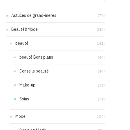
Astuces de grand-mères
(77)
Beauté&Mode
(248)
beauté
(141)
beauté Bons plans
(44)
Conseils beauté
(44)
Make-up
(21)
Soins
(51)
Mode
(104)