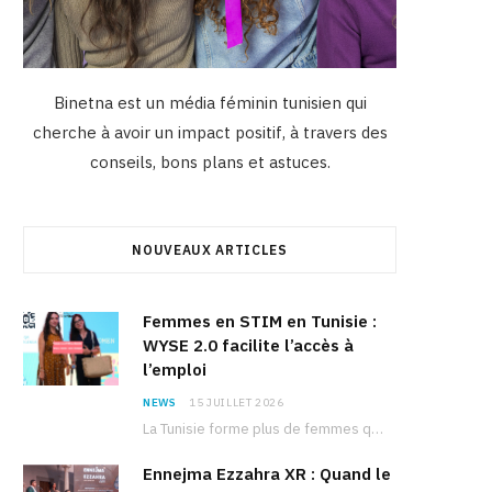
Binetna est un média féminin tunisien qui
cherche à avoir un impact positif, à travers des
conseils, bons plans et astuces.
NOUVEAUX ARTICLES
Femmes en STIM en Tunisie :
WYSE 2.0 facilite l’accès à
l’emploi
NEWS
15 JUILLET 2026
La Tunisie forme plus de femmes que d’hommes dans les filières scientifiques. Pourtant, pour beaucoup…
Ennejma Ezzahra XR : Quand le