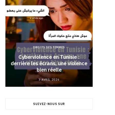
DROITS DES FEMMES
Cyberviolence en Tunisie :
derrière les écrans, une violence
Pourqu
bien réelle
3 AVRIL 2026
SUIVEZ-NOUS SUR