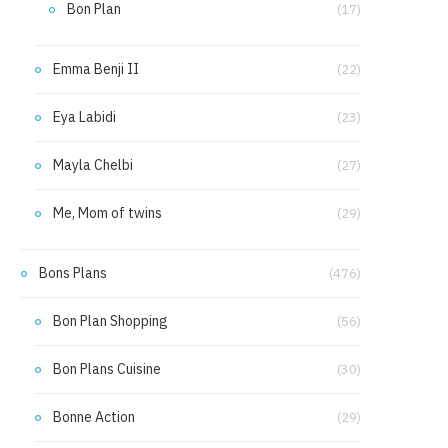
Bon Plan
(17)
Emma Benji II
(22)
Eya Labidi
(23)
Mayla Chelbi
(27)
Me, Mom of twins
(29)
Bons Plans
(476)
Bon Plan Shopping
(56)
Bon Plans Cuisine
(30)
Bonne Action
(29)