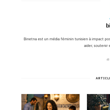
b
Binetna est un média féminin tunisien à impact posi
aider, soutenir
ARTICL