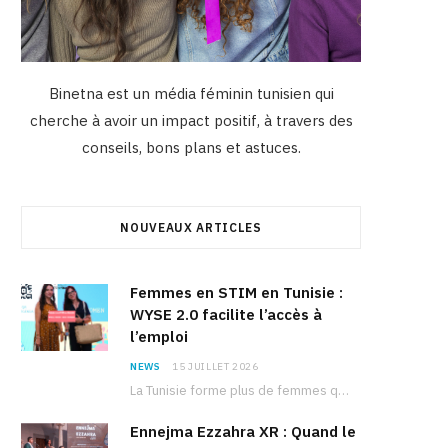
Binetna est un média féminin tunisien qui
cherche à avoir un impact positif, à travers des
conseils, bons plans et astuces.
NOUVEAUX ARTICLES
Femmes en STIM en Tunisie :
WYSE 2.0 facilite l’accès à
l’emploi
NEWS
15 JUILLET 2026
La Tunisie forme plus de femmes que d’hommes dans les filières scientifiques. Pourtant, pour beaucoup…
Ennejma Ezzahra XR : Quand le