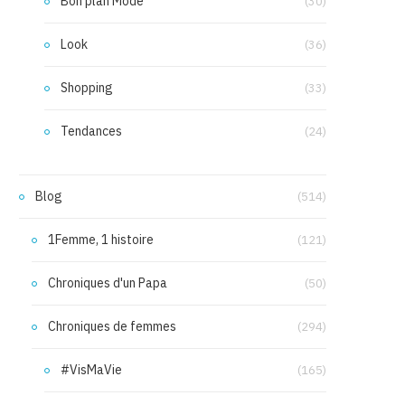
Bon plan Mode
(30)
Look
(36)
Shopping
(33)
Tendances
(24)
Blog
(514)
1Femme, 1 histoire
(121)
Chroniques d'un Papa
(50)
Chroniques de femmes
(294)
#VisMaVie
(165)