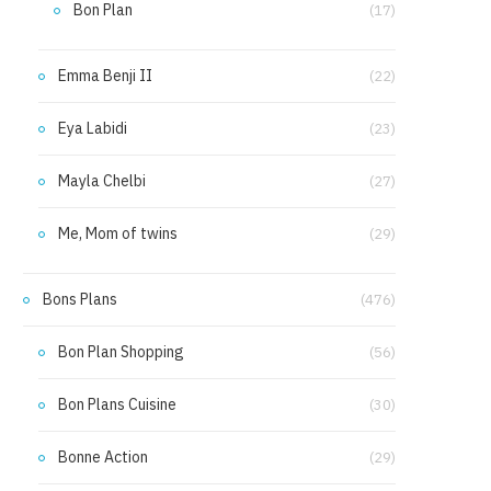
Bon Plan
(17)
Emma Benji II
(22)
Eya Labidi
(23)
Mayla Chelbi
(27)
Me, Mom of twins
(29)
Bons Plans
(476)
Bon Plan Shopping
(56)
Bon Plans Cuisine
(30)
Bonne Action
(29)