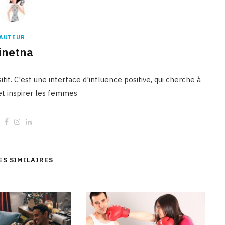
AUTEUR
inetna
tif. C'est une interface d'influence positive, qui cherche à
 et inspirer les femmes
W
F
I
L
e
a
n
i
b
c
s
n
s
e
t
k
i
b
a
e
t
o
g
d
ES SIMILAIRES
e
o
r
I
k
a
n
m