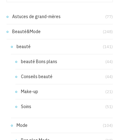
Astuces de grand-mères
(77)
Beauté&Mode
(248)
beauté
(141)
beauté Bons plans
(44)
Conseils beauté
(44)
Make-up
(21)
Soins
(51)
Mode
(104)