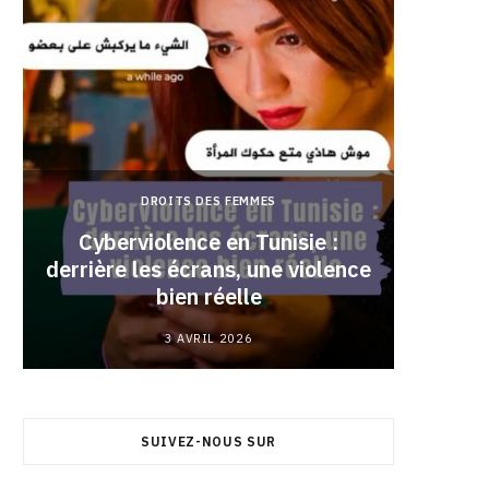
DROITS DES FEMMES
Cyberviolence en Tunisie :
derrière les écrans, une violence
Pourqu
bien réelle
3 AVRIL 2026
SUIVEZ-NOUS SUR