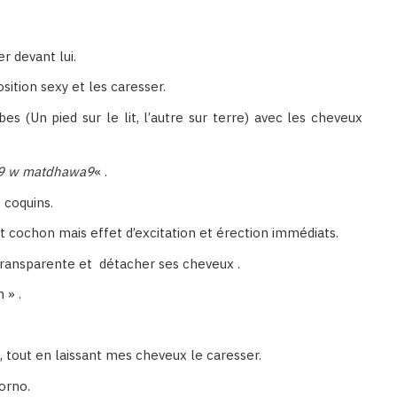
r devant lui.
sition sexy et les caresser.
s (Un pied sur le lit, l’autre sur terre) avec les cheveux
9 w matdhawa9
« .
s coquins.
st cochon mais effet d’excitation et érection immédiats.
 transparente et détacher ses cheveux .
 » .
e, tout en laissant mes cheveux le caresser.
orno.