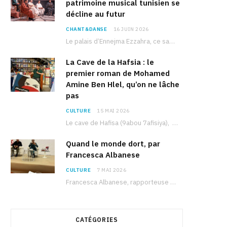
patrimoine musical tunisien se
décline au futur
CHANT&DANSE
16 JUIN 2026
Le palais d’Ennejma Ezzahra, ce sanctuaire de la musique tunisienne et méditerranéenne construit par le…
La Cave de la Hafsia : le
premier roman de Mohamed
Amine Ben Hlel, qu’on ne lâche
pas
CULTURE
15 MAI 2026
Le cave de Hafisa (9abou 7afisiya), premier roman du journaliste tunisien Mohamed Amine Ben Hlel,…
Quand le monde dort, par
Francesca Albanese
CULTURE
7 MAI 2026
Francesca Albanese, rapporteuse spéciale de l’ONU sur les territoires palestiniens occupés, était à Tunis pour…
CATÉGORIES