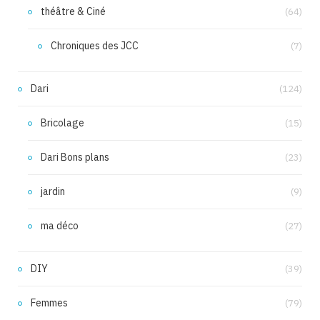
théâtre & Ciné
(64)
Chroniques des JCC
(7)
Dari
(124)
Bricolage
(15)
Dari Bons plans
(23)
jardin
(9)
ma déco
(27)
DIY
(39)
Femmes
(79)