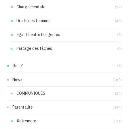
Charge mentale
(19)
Droits des femmes
(45)
égalité entre les genres
(7)
Partage des tâches
(5)
Gen Z
(1)
News
(160)
COMMUNIQUES
(24)
Parentalité
(444)
#etremere
(111)