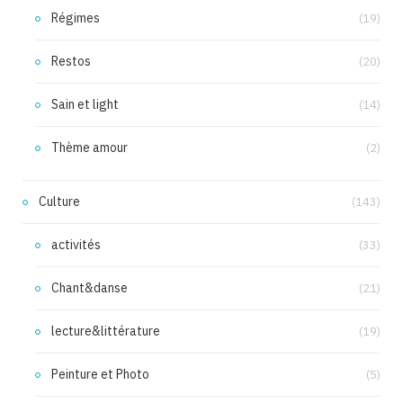
Régimes
(19)
Restos
(20)
Sain et light
(14)
Thème amour
(2)
Culture
(143)
activités
(33)
Chant&danse
(21)
lecture&littérature
(19)
Peinture et Photo
(5)