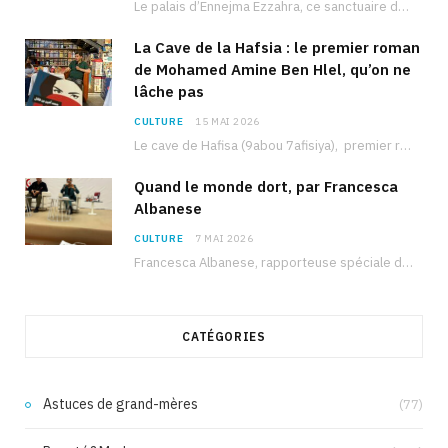
Le palais d’Ennejma Ezzahra, ce sanctuaire de la musique tunisienne et méditerranéenne construit par le…
La Cave de la Hafsia : le premier roman
de Mohamed Amine Ben Hlel, qu’on ne
lâche pas
CULTURE
15 MAI 2026
Le cave de Hafisa (9abou 7afisiya), premier roman du journaliste tunisien Mohamed Amine Ben Hlel,…
Quand le monde dort, par Francesca
Albanese
CULTURE
7 MAI 2026
Francesca Albanese, rapporteuse spéciale de l’ONU sur les territoires palestiniens occupés, était à Tunis pour…
CATÉGORIES
Astuces de grand-mères
(77)