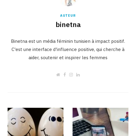
AUTEUR
binetna
Binetna est un média féminin tunisien à impact positif.
C'est une interface d'influence positive, qui cherche à
aider, soutenir et inspirer les femmes
W
F
I
L
e
a
n
i
b
c
s
n
s
e
t
k
i
b
a
e
t
o
g
d
e
o
r
I
k
a
n
m