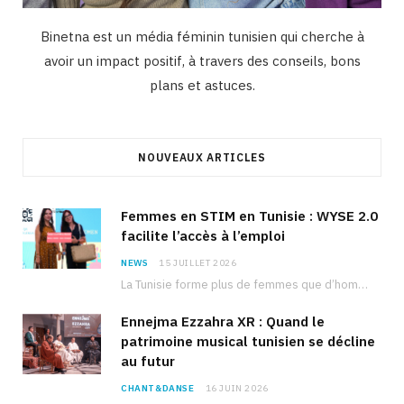
Binetna est un média féminin tunisien qui cherche à
avoir un impact positif, à travers des conseils, bons
plans et astuces.
NOUVEAUX ARTICLES
Femmes en STIM en Tunisie : WYSE 2.0
facilite l’accès à l’emploi
NEWS
15 JUILLET 2026
La Tunisie forme plus de femmes que d’hommes dans les filières scientifiques. Pourtant, pour beaucoup…
Ennejma Ezzahra XR : Quand le
patrimoine musical tunisien se décline
au futur
CHANT&DANSE
16 JUIN 2026