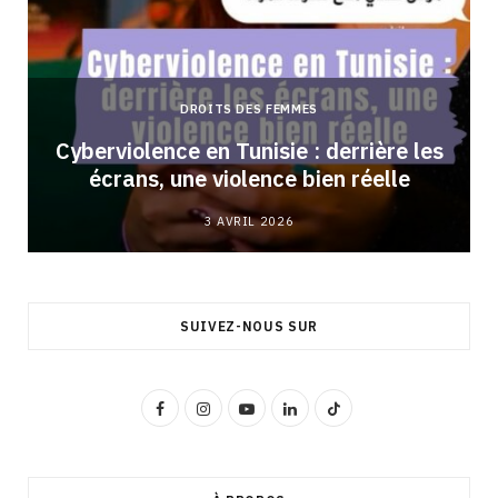
DROITS DES FEMMES
Cyberviolence en Tunisie : derrière les
écrans, une violence bien réelle
3 AVRIL 2026
SUIVEZ-NOUS SUR
F
I
Y
L
T
a
n
o
i
i
c
s
u
n
k