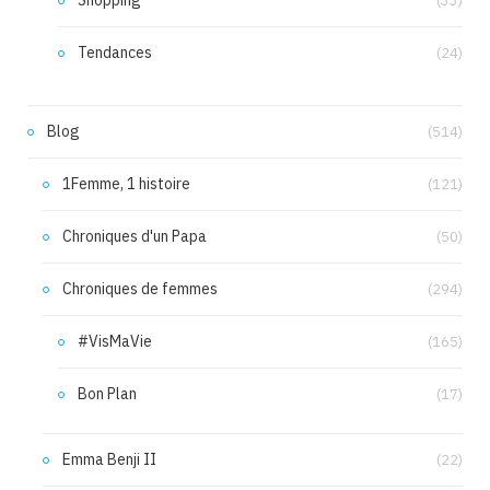
Shopping
(33)
Tendances
(24)
Blog
(514)
1Femme, 1 histoire
(121)
Chroniques d'un Papa
(50)
Chroniques de femmes
(294)
#VisMaVie
(165)
Bon Plan
(17)
Emma Benji II
(22)