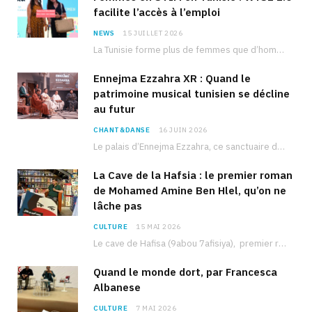
facilite l’accès à l’emploi
NEWS
15 JUILLET 2026
La Tunisie forme plus de femmes que d’hommes dans les filières scientifiques. Pourtant, pour beaucoup…
Ennejma Ezzahra XR : Quand le
patrimoine musical tunisien se décline
au futur
CHANT&DANSE
16 JUIN 2026
Le palais d’Ennejma Ezzahra, ce sanctuaire de la musique tunisienne et méditerranéenne construit par le…
La Cave de la Hafsia : le premier roman
de Mohamed Amine Ben Hlel, qu’on ne
lâche pas
CULTURE
15 MAI 2026
Le cave de Hafisa (9abou 7afisiya), premier roman du journaliste tunisien Mohamed Amine Ben Hlel,…
Quand le monde dort, par Francesca
Albanese
CULTURE
7 MAI 2026