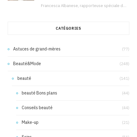
Francesca Albanese, rapporteuse spéciale de l’ONU sur les territoires palestiniens occupés, était à Tunis pour…
CATÉGORIES
Astuces de grand-mères
(77)
Beauté&Mode
(248)
beauté
(141)
beauté Bons plans
(44)
Conseils beauté
(44)
Make-up
(21)
Soins