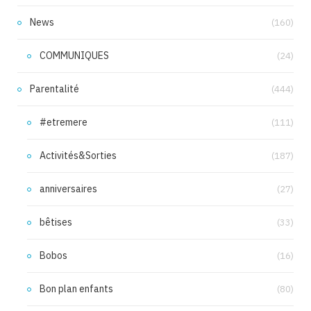
News
(160)
COMMUNIQUES
(24)
Parentalité
(444)
#etremere
(111)
Activités&Sorties
(187)
anniversaires
(27)
bêtises
(33)
Bobos
(16)
Bon plan enfants
(80)