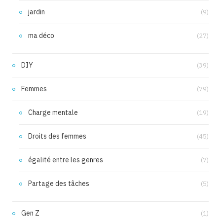
jardin
(9)
ma déco
(27)
DIY
(39)
Femmes
(79)
Charge mentale
(19)
Droits des femmes
(45)
égalité entre les genres
(7)
Partage des tâches
(5)
Gen Z
(1)