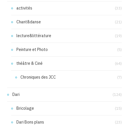
activités
(33)
Chant&danse
(21)
lecture&littérature
(19)
Peinture et Photo
(5)
théâtre & Ciné
(64)
Chroniques des JCC
(7)
Dari
(124)
Bricolage
(15)
Dari Bons plans
(23)