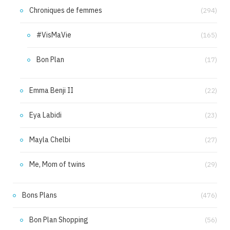
Chroniques de femmes
(294)
#VisMaVie
(165)
Bon Plan
(17)
Emma Benji II
(22)
Eya Labidi
(23)
Mayla Chelbi
(27)
Me, Mom of twins
(29)
Bons Plans
(476)
Bon Plan Shopping
(56)