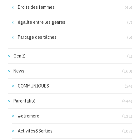
Droits des femmes
(45)
égalité entre les genres
(7)
Partage des tâches
(5)
Gen Z
(1)
News
(160)
COMMUNIQUES
(24)
Parentalité
(444)
#etremere
(111)
Activités&Sorties
(187)