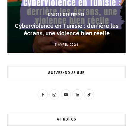
DROITS DES FEMMES
Cyberviolence en Tunisie : derrière les
écrans, une violence bien réelle
3 AVRIL 2026
SUIVEZ-NOUS SUR
F
I
Y
L
T
a
n
o
i
i
c
s
u
n
k
À PROPOS
e
t
T
k
T