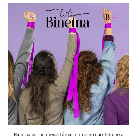
b
a
u
e
o
o
g
b
d
k
o
r
e
I
k
a
n
m
Binetna est un média féminin tunisien qui cherche à