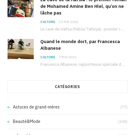
de Mohamed Amine Ben Hlel, qu’on ne
lâche pas
CULTURE
15 MAI 2026
Le cave de Hafisa (9abou 7afisiya), premier roman du journaliste tunisien Mohamed Amine Ben Hlel,…
Quand le monde dort, par Francesca
Albanese
CULTURE
7 MAI 2026
Francesca Albanese, rapporteuse spéciale de l’ONU sur les territoires palestiniens occupés, était à Tunis pour…
CATÉGORIES
Astuces de grand-mères
(77)
Beauté&Mode
(248)