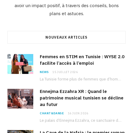
avoir un impact positif, à travers des conseils, bons
plans et astuces.
NOUVEAUX ARTICLES
Femmes en STIM en Tunisie : WYSE 2.0
facilite l’accès à l’emploi
NEWS
15 JUILLET 2026
La Tunisie forme plus de femmes que d’hommes dans les filières scientifiques. Pourtant, pour beaucoup…
Ennejma Ezzahra XR : Quand le
patrimoine musical tunisien se décline
au futur
CHANT&DANSE
16 JUIN 2026
Le palais d’Ennejma Ezzahra, ce sanctuaire de la musique tunisienne et méditerranéenne construit par le…
La Cave de la Hafsia : le premier roman