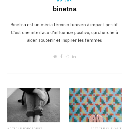
AUTEUR
binetna
Binetna est un média féminin tunisien à impact positif.
C'est une interface d'influence positive, qui cherche à
aider, soutenir et inspirer les femmes
W
F
I
L
e
a
n
i
b
c
s
n
s
e
t
k
i
b
a
e
t
o
g
d
e
o
r
I
k
a
n
m
ARTICLE PRÉCÉDENT
ARTICLE SUIVANT