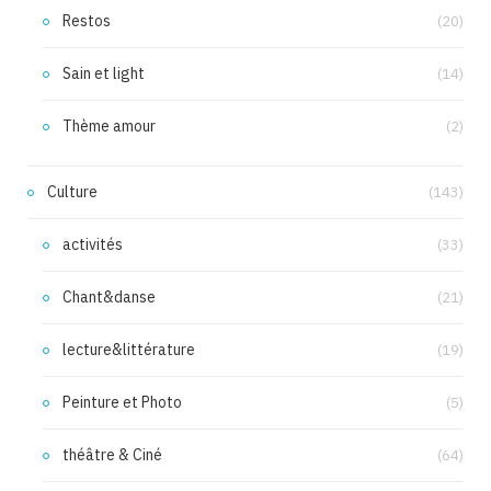
Restos
(20)
Sain et light
(14)
Thème amour
(2)
Culture
(143)
activités
(33)
Chant&danse
(21)
lecture&littérature
(19)
Peinture et Photo
(5)
théâtre & Ciné
(64)