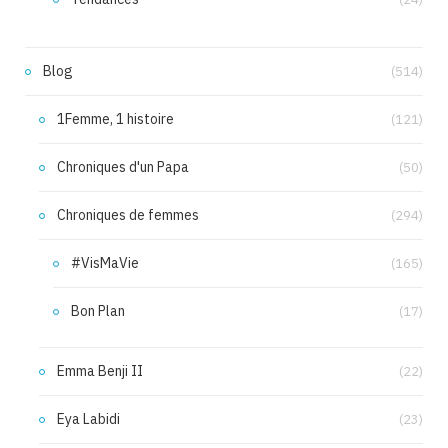
Blog
(514)
1Femme, 1 histoire
(121)
Chroniques d'un Papa
(50)
Chroniques de femmes
(294)
#VisMaVie
(165)
Bon Plan
(17)
Emma Benji II
(22)
Eya Labidi
(23)