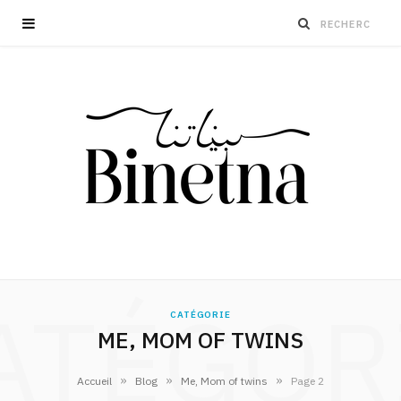
ATÉGOR
CATÉGORIE
ME, MOM OF TWINS
»
»
»
Accueil
Blog
Me, Mom of twins
Page 2