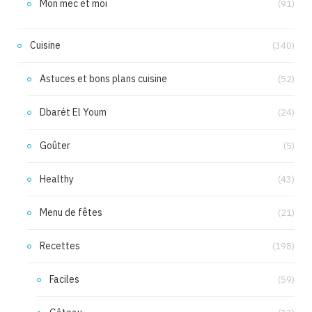
Mon mec et moi
(91)
Cuisine
(340)
Astuces et bons plans cuisine
(52)
Dbarét El Youm
(24)
Goûter
(5)
Healthy
(43)
Menu de fêtes
(21)
Recettes
(198)
Faciles
(59)