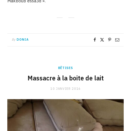
Makboub essa3d ».
By
DONIA
BÊTISES
Massacre à la boite de lait
10 JANVIER 2016