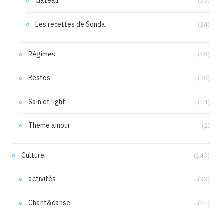
Gâteau
(33)
Les recettes de Sonda
(24)
Régimes
(19)
Restos
(20)
Sain et light
(14)
Thème amour
(2)
Culture
(143)
activités
(33)
Chant&danse
(21)