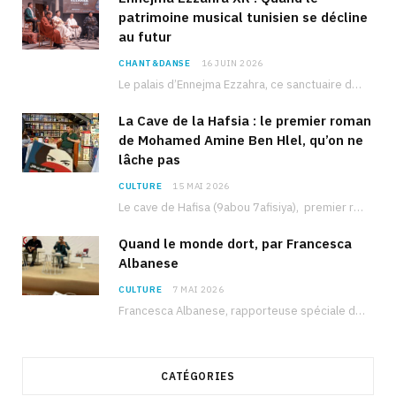
patrimoine musical tunisien se décline
au futur
CHANT&DANSE
16 JUIN 2026
Le palais d’Ennejma Ezzahra, ce sanctuaire de la musique tunisienne et méditerranéenne construit par le…
La Cave de la Hafsia : le premier roman
de Mohamed Amine Ben Hlel, qu’on ne
lâche pas
CULTURE
15 MAI 2026
Le cave de Hafisa (9abou 7afisiya), premier roman du journaliste tunisien Mohamed Amine Ben Hlel,…
Quand le monde dort, par Francesca
Albanese
CULTURE
7 MAI 2026
Francesca Albanese, rapporteuse spéciale de l’ONU sur les territoires palestiniens occupés, était à Tunis pour…
CATÉGORIES