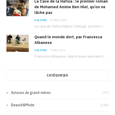
La Cave de la Hafsia : le premier roman
de Mohamed Amine Ben Hlel, qu’on ne
lâche pas
CULTURE
15 MAI 2026
Le cave de Hafisa (9abou 7afisiya), premier roman du journaliste tunisien Mohamed Amine Ben Hlel,…
Quand le monde dort, par Francesca
Albanese
CULTURE
7 MAI 2026
Francesca Albanese, rapporteuse spéciale de l’ONU sur les territoires palestiniens occupés, était à Tunis pour…
CATÉGORIES
Astuces de grand-mères
(77)
Beauté&Mode
(248)