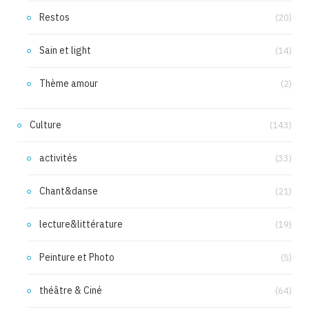
Restos
(20)
Sain et light
(14)
Thème amour
(2)
Culture
(143)
activités
(33)
Chant&danse
(21)
lecture&littérature
(19)
Peinture et Photo
(5)
théâtre & Ciné
(64)