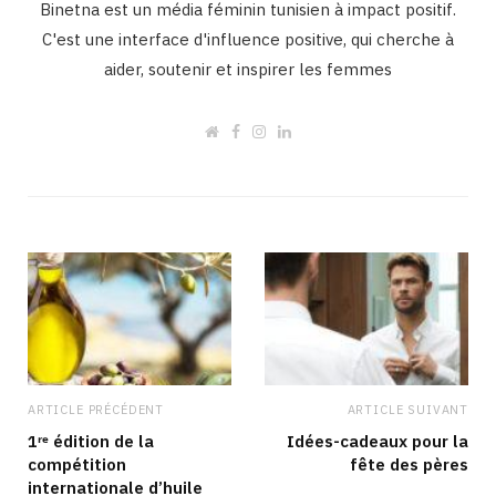
Binetna est un média féminin tunisien à impact positif.
C'est une interface d'influence positive, qui cherche à
aider, soutenir et inspirer les femmes
W
F
I
L
e
a
n
i
b
c
s
n
s
e
t
k
i
b
a
e
t
o
g
d
e
o
r
I
k
a
n
m
ARTICLE PRÉCÉDENT
ARTICLE SUIVANT
1ʳᵉ édition de la
Idées-cadeaux pour la
compétition
fête des pères
internationale d’huile