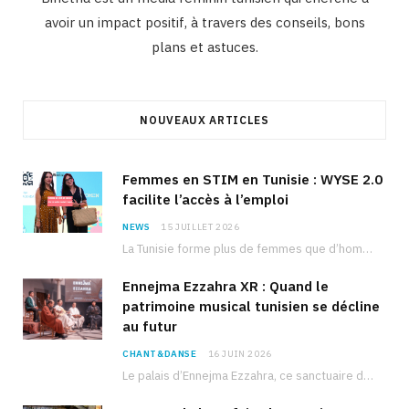
avoir un impact positif, à travers des conseils, bons
plans et astuces.
NOUVEAUX ARTICLES
Femmes en STIM en Tunisie : WYSE 2.0
facilite l’accès à l’emploi
NEWS
15 JUILLET 2026
La Tunisie forme plus de femmes que d’hommes dans les filières scientifiques. Pourtant, pour beaucoup…
Ennejma Ezzahra XR : Quand le
patrimoine musical tunisien se décline
au futur
CHANT&DANSE
16 JUIN 2026
Le palais d’Ennejma Ezzahra, ce sanctuaire de la musique tunisienne et méditerranéenne construit par le…