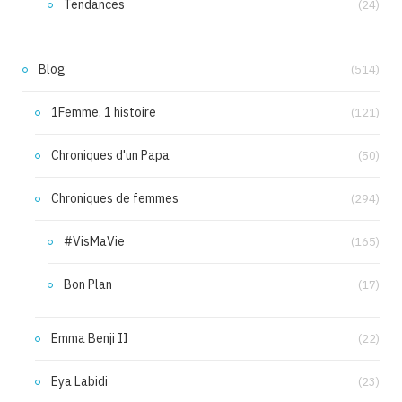
Tendances
(24)
Blog
(514)
1Femme, 1 histoire
(121)
Chroniques d'un Papa
(50)
Chroniques de femmes
(294)
#VisMaVie
(165)
Bon Plan
(17)
Emma Benji II
(22)
Eya Labidi
(23)