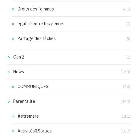
Droits des femmes
(45)
égalité entre les genres
(7)
Partage des tâches
(5)
Gen Z
(1)
News
(160)
COMMUNIQUES
(24)
Parentalité
(444)
#etremere
(111)
Activités&Sorties
(187)