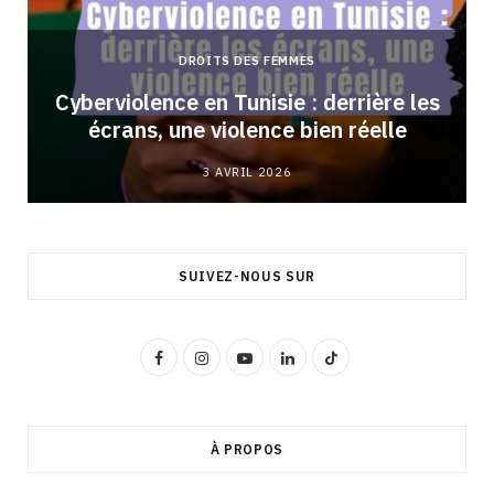
DROITS DES FEMMES
Cyberviolence en Tunisie : derrière les
écrans, une violence bien réelle
3 AVRIL 2026
SUIVEZ-NOUS SUR
F
I
Y
L
T
a
n
o
i
i
c
s
u
n
k
À PROPOS
e
t
T
k
T