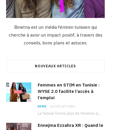
Binetna est un média féminin tunisien qui
cherche à avoir un impact positif, à travers des
conseils, bons plans et astuces.
NOUVEAUX ARTICLES
Femmes en STIM en Tunisie :
WYSE 2.0 facilite l’accès à
l’emploi
NEWS
15 JUILLET 2026
La Tunisie forme plus de femmes que d’hommes dans les filières scientifiques. Pourtant, pour beaucoup…
Ennejma Ezzahra XR : Quand le