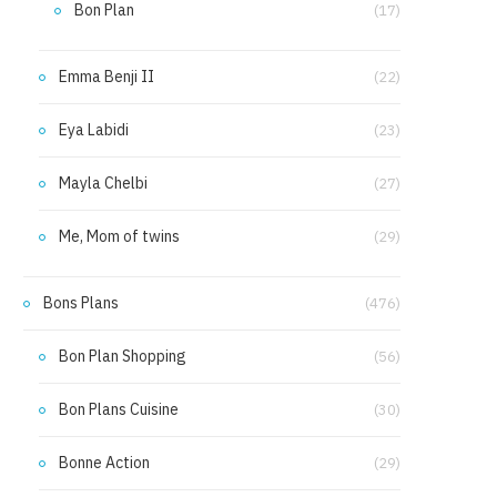
Bon Plan
(17)
Emma Benji II
(22)
Eya Labidi
(23)
Mayla Chelbi
(27)
Me, Mom of twins
(29)
Bons Plans
(476)
Bon Plan Shopping
(56)
Bon Plans Cuisine
(30)
Bonne Action
(29)