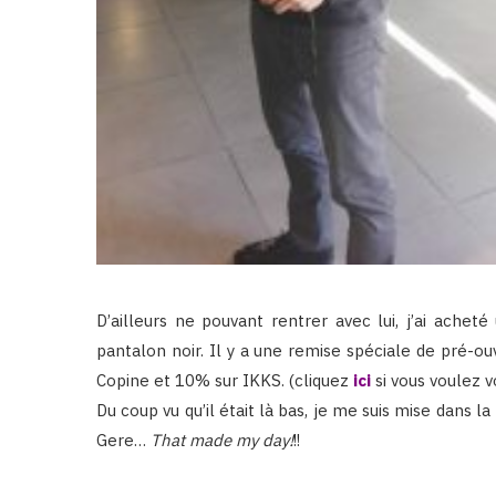
D’ailleurs ne pouvant rentrer avec lui, j’ai achet
pantalon noir. Il y a une remise spéciale de pré-o
Copine et 10% sur IKKS. (cliquez
ici
si vous voulez v
Du coup vu qu’il était là bas, je me suis mise dans 
Gere…
That made my day!
!!