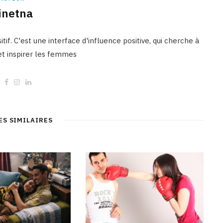
inetna
tif. C'est une interface d'influence positive, qui cherche à
 et inspirer les femmes
W
F
I
L
e
a
n
i
b
c
s
n
s
e
t
k
i
b
a
e
t
o
g
d
ES SIMILAIRES
e
o
r
I
k
a
n
m