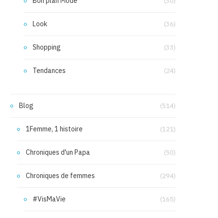
Bon plan Mode
(30)
Look
(36)
Shopping
(33)
Tendances
(24)
Blog
(514)
1Femme, 1 histoire
(121)
Chroniques d'un Papa
(50)
Chroniques de femmes
(294)
#VisMaVie
(165)