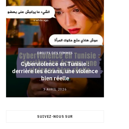
DROITS DES FEMMES
Cyberviolence en Tunisie :
derrière les écrans, une violence
Pourqu
bien réelle
3 AVRIL 2026
SUIVEZ-NOUS SUR