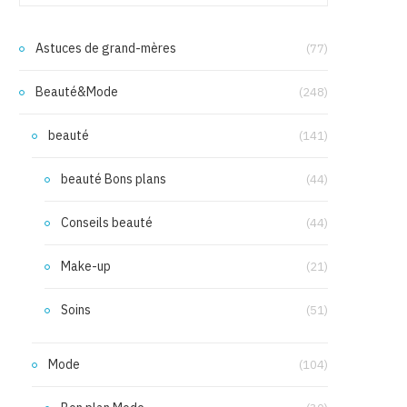
Astuces de grand-mères
(77)
Beauté&Mode
(248)
beauté
(141)
beauté Bons plans
(44)
Conseils beauté
(44)
Make-up
(21)
Soins
(51)
Mode
(104)