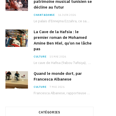
patrimoine musical tunisien se
décline au futur
CHANT&DANSE
16 JUIN 2026
Le palais d’Ennejma Ezzahra, ce sanctuaire de la musique tunisienne et méditerranéenne construit par le…
La Cave de la Hafsia : le
premier roman de Mohamed
Amine Ben Hlel, qu’on ne lâche
pas
CULTURE
15 MAI 2026
Le cave de Hafisa (9abou 7afisiya), premier roman du journaliste tunisien Mohamed Amine Ben Hlel,…
Quand le monde dort, par
Francesca Albanese
CULTURE
7 MAI 2026
Francesca Albanese, rapporteuse spéciale de l’ONU sur les territoires palestiniens occupés, était à Tunis pour…
CATÉGORIES