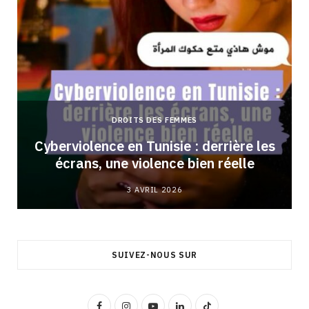
DROITS DES FEMMES
Cyberviolence en Tunisie : derrière les
écrans, une violence bien réelle
3 AVRIL 2026
SUIVEZ-NOUS SUR
F
I
Y
L
T