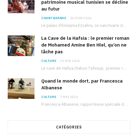
patrimoine musical tunisien se décline
au futur
CHANT&DANSE
16 JUIN 2026
Le palais d’Ennejma Ezzahra, ce sanctuaire de la musique tunisienne et méditerranéenne construit par le…
La Cave de la Hafsia : le premier roman
de Mohamed Amine Ben Hlel, qu’on ne
lâche pas
CULTURE
15 MAI 2026
Le cave de Hafisa (9abou 7afisiya), premier roman du journaliste tunisien Mohamed Amine Ben Hlel,…
Quand le monde dort, par Francesca
Albanese
CULTURE
7 MAI 2026
Francesca Albanese, rapporteuse spéciale de l’ONU sur les territoires palestiniens occupés, était à Tunis pour…
CATÉGORIES