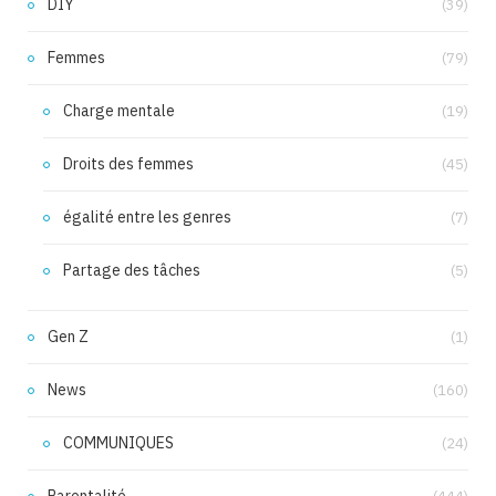
DIY
(39)
Femmes
(79)
Charge mentale
(19)
Droits des femmes
(45)
égalité entre les genres
(7)
Partage des tâches
(5)
Gen Z
(1)
News
(160)
COMMUNIQUES
(24)
Parentalité