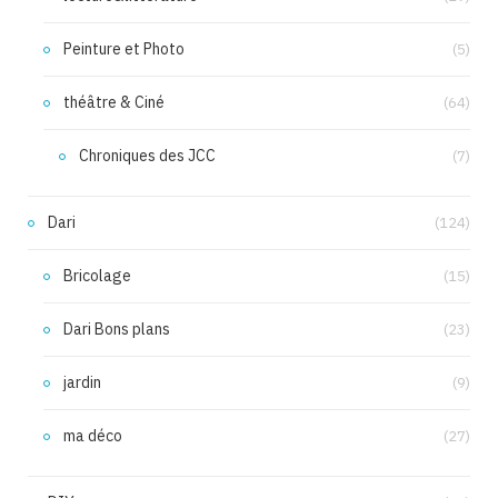
Peinture et Photo
(5)
théâtre & Ciné
(64)
Chroniques des JCC
(7)
Dari
(124)
Bricolage
(15)
Dari Bons plans
(23)
jardin
(9)
ma déco
(27)