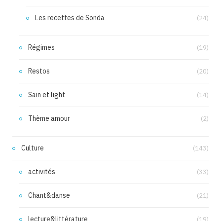
Les recettes de Sonda
(24)
Régimes
(19)
Restos
(20)
Sain et light
(14)
Thème amour
(2)
Culture
(143)
activités
(33)
Chant&danse
(21)
lecture&littérature
(19)