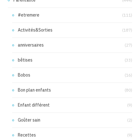
(444)
#etremere
(111)
Activités&Sorties
(187)
anniversaires
(27)
bêtises
(33)
Bobos
(16)
Bon plan enfants
(80)
Enfant différent
(9)
Goûter sain
(2)
Recettes
(9)