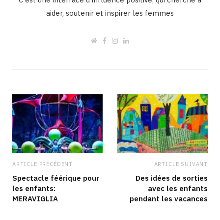
aider, soutenir et inspirer les femmes
W
F
I
L
e
a
n
i
b
c
s
n
s
e
t
k
i
b
a
e
t
o
g
d
e
o
r
I
k
a
n
m
ARTICLE PRÉCÉDENT
ARTICLE SUIVANT
Spectacle féérique pour
Des idées de sorties
les enfants:
avec les enfants
MERAVIGLIA
pendant les vacances