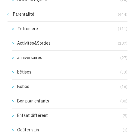
Parentalité
(444)
#etremere
(111)
Activités&Sorties
(187)
anniversaires
(27)
bêtises
(33)
Bobos
(16)
Bon plan enfants
(80)
Enfant différent
(9)
Goûter sain
(2)