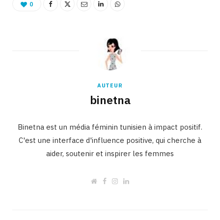
0
AUTEUR
binetna
Binetna est un média féminin tunisien à impact positif.
C'est une interface d'influence positive, qui cherche à
aider, soutenir et inspirer les femmes
W
F
I
L
e
a
n
i
b
c
s
n
s
e
t
k
i
b
a
e
t
o
g
d