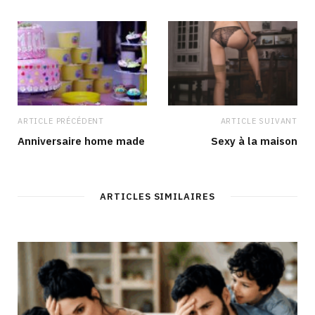
e
o
r
I
k
a
n
m
ARTICLE PRÉCÉDENT
ARTICLE SUIVANT
Anniversaire home made
Sexy à la maison
ARTICLES SIMILAIRES