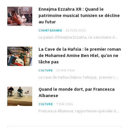
Ennejma Ezzahra XR : Quand le
patrimoine musical tunisien se décline
au futur
CHANT&DANSE
16 JUIN 2026
Le palais d’Ennejma Ezzahra, ce sanctuaire de la musique tunisienne et méditerranéenne construit par le…
La Cave de la Hafsia : le premier roman
de Mohamed Amine Ben Hlel, qu’on ne
lâche pas
CULTURE
15 MAI 2026
Le cave de Hafisa (9abou 7afisiya), premier roman du journaliste tunisien Mohamed Amine Ben Hlel,…
Quand le monde dort, par Francesca
Albanese
CULTURE
7 MAI 2026
Francesca Albanese, rapporteuse spéciale de l’ONU sur les territoires palestiniens occupés, était à Tunis pour…