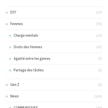
DIY
(39)
Femmes
(79)
Charge mentale
(19)
Droits des femmes
(45)
égalité entre les genres
(7)
Partage des tâches
(5)
Gen Z
(1)
News
(160)
COMMUNIQUES
(24)