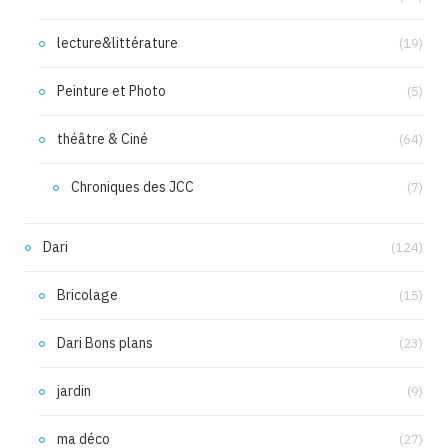
lecture&littérature
(19)
Peinture et Photo
(5)
théâtre & Ciné
(64)
Chroniques des JCC
(7)
Dari
(124)
Bricolage
(15)
Dari Bons plans
(23)
jardin
(9)
ma déco
(27)