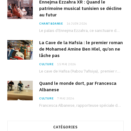
Ennejma Ezzahra XR : Quand le
patrimoine musical tunisien se décline
au futur
CHANT&DANSE
16 JUIN 2026
Le palais d’Ennejma Ezzahra, ce sanctuaire de la musique tunisienne et méditerranéenne construit par le…
La Cave de la Hafsia : le premier roman
de Mohamed Amine Ben Hlel, qu’on ne
lâche pas
CULTURE
15 MAI 2026
Le cave de Hafisa (9abou 7afisiya), premier roman du journaliste tunisien Mohamed Amine Ben Hlel,…
Quand le monde dort, par Francesca
Albanese
CULTURE
7 MAI 2026
Francesca Albanese, rapporteuse spéciale de l’ONU sur les territoires palestiniens occupés, était à Tunis pour…
CATÉGORIES