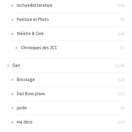
lecture&littérature
(19)
Peinture et Photo
(5)
théâtre & Ciné
(64)
Chroniques des JCC
(7)
Dari
(124)
Bricolage
(15)
Dari Bons plans
(23)
jardin
(9)
ma déco
(27)