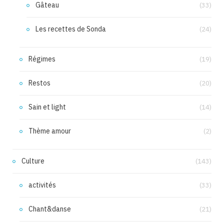
Gâteau
(33)
Les recettes de Sonda
(24)
Régimes
(19)
Restos
(20)
Sain et light
(14)
Thème amour
(2)
Culture
(143)
activités
(33)
Chant&danse
(21)