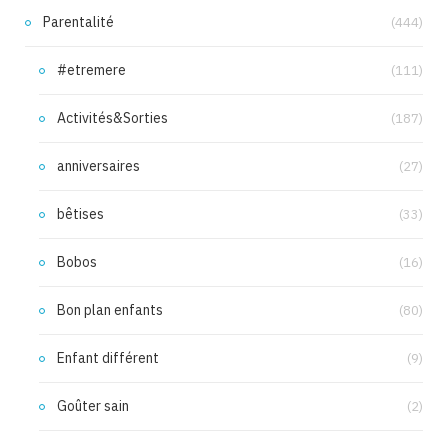
Parentalité
(444)
#etremere
(111)
Activités&Sorties
(187)
anniversaires
(27)
bêtises
(33)
Bobos
(16)
Bon plan enfants
(80)
Enfant différent
(9)
Goûter sain
(2)