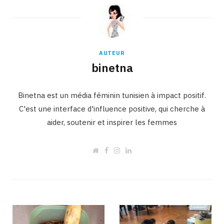
AUTEUR
binetna
Binetna est un média féminin tunisien à impact positif.
C'est une interface d'influence positive, qui cherche à
aider, soutenir et inspirer les femmes
W
F
I
L
e
a
n
i
b
c
s
n
s
e
t
k
i
b
a
e
t
o
g
d
e
o
r
I
k
a
n
m