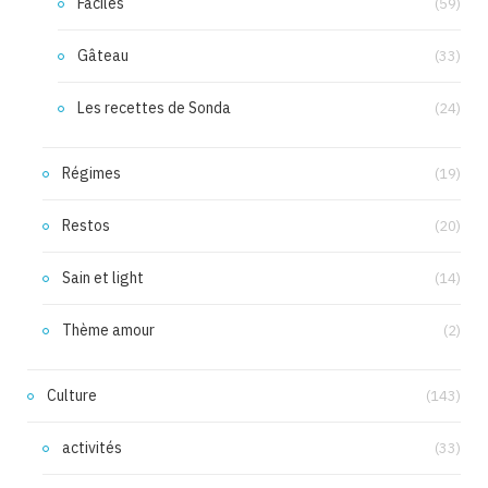
Faciles
(59)
Gâteau
(33)
Les recettes de Sonda
(24)
Régimes
(19)
Restos
(20)
Sain et light
(14)
Thème amour
(2)
Culture
(143)
activités
(33)