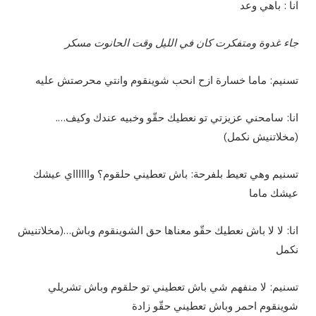
انا : باهي وعد
جاء غدوة ومتفكرت كان في الليل وقت الحانوت مسكر
تسنيم: ماما خسارة ازح انحب شوينقوم وانتي محرصتش عليه
انا: سامحني عزيزتي تو نعطيك حقّو وخبيه عندك وكيف….
(مخلاتنيش نكمل)
تسنيم وهي تعيط بلفرحة: باش تعطيني حلقوم؟ وااااااي عيشك
عيشك ماما
انا: لا لا باش نعطيك حقّو معناها حق الشوينقوم وباش…(مخلاتنيش
نكمل
تسنيم: لا منفهم شي باش تعطيني تو حلقوم وباش تشريلي
شوينقوم احمر وباش تعطيني حقّو زادة