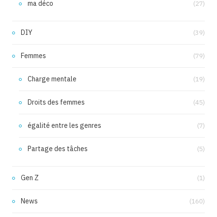
ma déco
(27)
DIY
(39)
Femmes
(79)
Charge mentale
(19)
Droits des femmes
(45)
égalité entre les genres
(7)
Partage des tâches
(5)
Gen Z
(1)
News
(160)