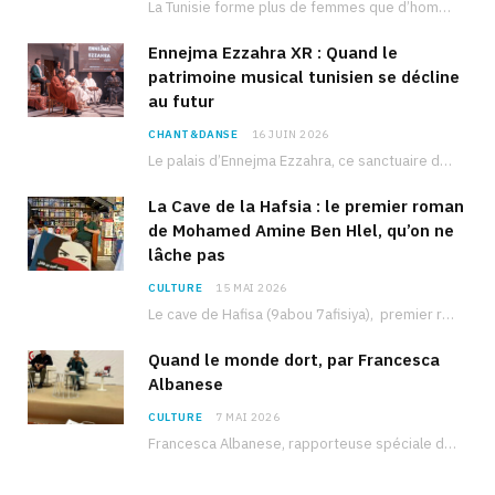
La Tunisie forme plus de femmes que d’hommes dans les filières scientifiques. Pourtant, pour beaucoup…
Ennejma Ezzahra XR : Quand le
patrimoine musical tunisien se décline
au futur
CHANT&DANSE
16 JUIN 2026
Le palais d’Ennejma Ezzahra, ce sanctuaire de la musique tunisienne et méditerranéenne construit par le…
La Cave de la Hafsia : le premier roman
de Mohamed Amine Ben Hlel, qu’on ne
lâche pas
CULTURE
15 MAI 2026
Le cave de Hafisa (9abou 7afisiya), premier roman du journaliste tunisien Mohamed Amine Ben Hlel,…
Quand le monde dort, par Francesca
Albanese
CULTURE
7 MAI 2026
Francesca Albanese, rapporteuse spéciale de l’ONU sur les territoires palestiniens occupés, était à Tunis pour…