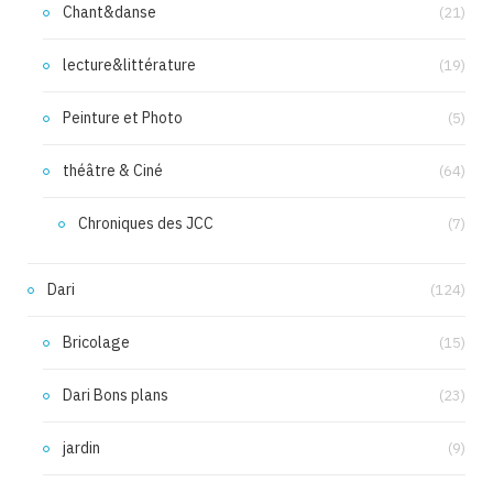
Chant&danse
(21)
lecture&littérature
(19)
Peinture et Photo
(5)
théâtre & Ciné
(64)
Chroniques des JCC
(7)
Dari
(124)
Bricolage
(15)
Dari Bons plans
(23)
jardin
(9)