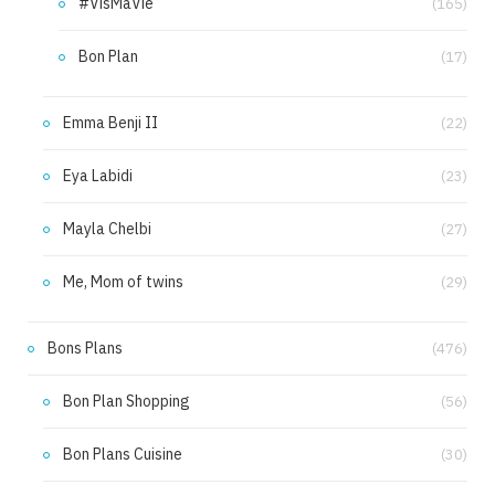
#VisMaVie
(165)
Bon Plan
(17)
Emma Benji II
(22)
Eya Labidi
(23)
Mayla Chelbi
(27)
Me, Mom of twins
(29)
Bons Plans
(476)
Bon Plan Shopping
(56)
Bon Plans Cuisine
(30)