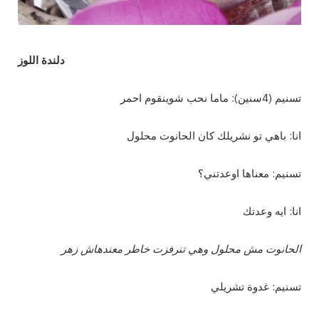
دلندة اللوز
تسنيم (4سنين): ماما نحب شوينقوم احمر
انا: باهي تو نشريلك كان الحانوت محلول
تسنيم: معناها اوعدتني؟
انا: ايه وعدتك
الحانوت مش محلول وهي تنرفزت خاطر معندهاش زهر
تسنيم: غدوة تشريلي