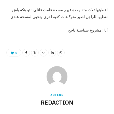
اعطيتها ثلاث مئة وحدة فيهم مسخة قامت قاتلي : تو هكة باش
نعطيها للراجل اصير منو؟ هات كعبة اخرى ونخبي لمسخة عندي
أنا : مشروع سياسية ناجح
0
AUTEUR
REDACTION