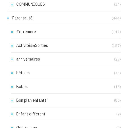
COMMUNIQUES
(24)
Parentalité
(444)
#etremere
(111)
Activités&Sorties
(187)
anniversaires
(27)
bêtises
(33)
Bobos
(16)
Bon plan enfants
(80)
Enfant différent
(9)
Goûter sain
(2)