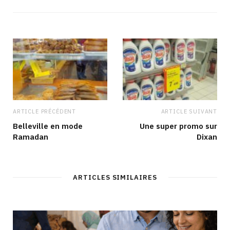
s
e
t
k
i
b
a
e
t
o
g
d
e
o
r
I
k
a
n
m
ARTICLE PRÉCÉDENT
ARTICLE SUIVANT
Belleville en mode
Une super promo sur
Ramadan
Dixan
ARTICLES SIMILAIRES