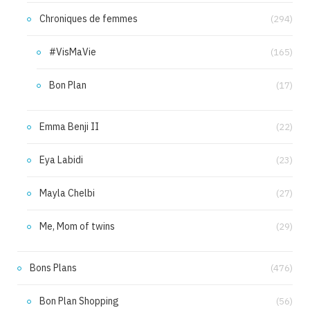
Chroniques de femmes
(294)
#VisMaVie
(165)
Bon Plan
(17)
Emma Benji II
(22)
Eya Labidi
(23)
Mayla Chelbi
(27)
Me, Mom of twins
(29)
Bons Plans
(476)
Bon Plan Shopping
(56)