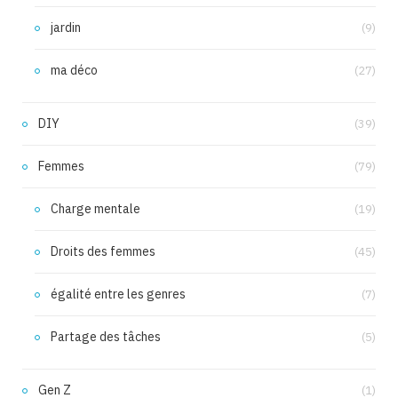
jardin
(9)
ma déco
(27)
DIY
(39)
Femmes
(79)
Charge mentale
(19)
Droits des femmes
(45)
égalité entre les genres
(7)
Partage des tâches
(5)
Gen Z
(1)