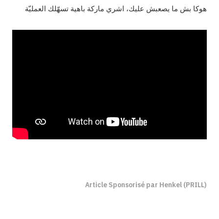
هوكا بش ما يصعبش عليك، اشري ماركة باهية تسهّلك العمليّة
Article Sponsorisé par Henkel (PRILL)
Binetna est un site féminin tunisien