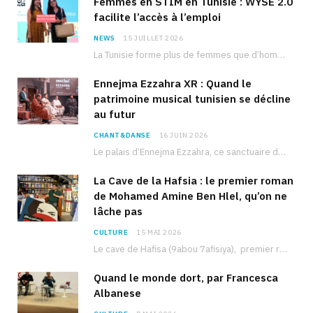
Femmes en STIM en Tunisie : WYSE 2.0
facilite l’accès à l’emploi
NEWS
15 JUILLET 2026
La Tunisie forme plus de femmes que d’hommes dans les filières scientifiques. Pourtant, pour beaucoup…
Ennejma Ezzahra XR : Quand le
patrimoine musical tunisien se décline
au futur
CHANT&DANSE
16 JUIN 2026
Le palais d’Ennejma Ezzahra, ce sanctuaire de la musique tunisienne et méditerranéenne construit par le…
La Cave de la Hafsia : le premier roman
de Mohamed Amine Ben Hlel, qu’on ne
lâche pas
CULTURE
15 MAI 2026
Le cave de Hafisa (9abou 7afisiya), premier roman du journaliste tunisien Mohamed Amine Ben Hlel,…
Quand le monde dort, par Francesca
Albanese