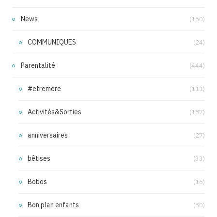
News
(160)
COMMUNIQUES
(24)
Parentalité
(444)
#etremere
(111)
Activités&Sorties
(187)
anniversaires
(27)
bêtises
(33)
Bobos
(16)
Bon plan enfants
(80)