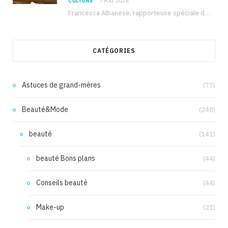
CULTURE
7 MAI 2026
Francesca Albanese, rapporteuse spéciale de l’ONU sur les territoires palestiniens occupés, était à Tunis pour…
CATÉGORIES
Astuces de grand-mères
(77)
Beauté&Mode
(248)
beauté
(141)
beauté Bons plans
(44)
Conseils beauté
(44)
Make-up
(21)