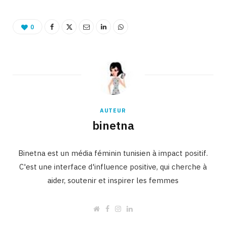
0
AUTEUR
binetna
Binetna est un média féminin tunisien à impact positif.
C'est une interface d'influence positive, qui cherche à
aider, soutenir et inspirer les femmes
W
F
I
L
e
a
n
i
b
c
s
n