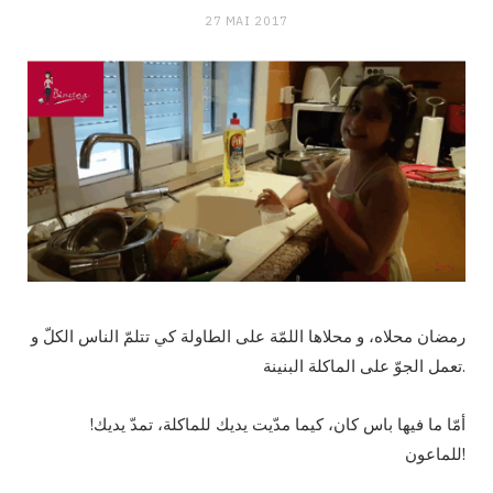
27 MAI 2017
رمضان محلاه، و محلاها اللمّة على الطاولة كي تتلمّ الناس الكلّ و
تعمل الجوّ على الماكلة البنينة.
!أمّا ما فيها باس كان، كيما مدّيت يديك للماكلة، تمدّ يديك
للماعون!