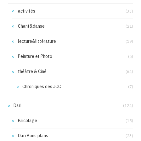
activités
(33)
Chant&danse
(21)
lecture&littérature
(19)
Peinture et Photo
(5)
théâtre & Ciné
(64)
Chroniques des JCC
(7)
Dari
(124)
Bricolage
(15)
Dari Bons plans
(23)