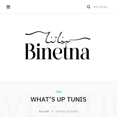
VIGAT
TAG
WHAT’S UP TUNIS
»
Accueil
what's up tunis