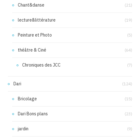
Chant&danse
(21)
lecture&littérature
(19)
Peinture et Photo
(5)
théâtre & Ciné
(64)
Chroniques des JCC
(7)
Dari
(124)
Bricolage
(15)
Dari Bons plans
(23)
jardin
(9)