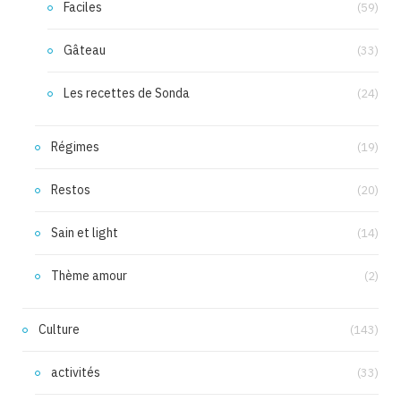
Faciles
(59)
Gâteau
(33)
Les recettes de Sonda
(24)
Régimes
(19)
Restos
(20)
Sain et light
(14)
Thème amour
(2)
Culture
(143)
activités
(33)