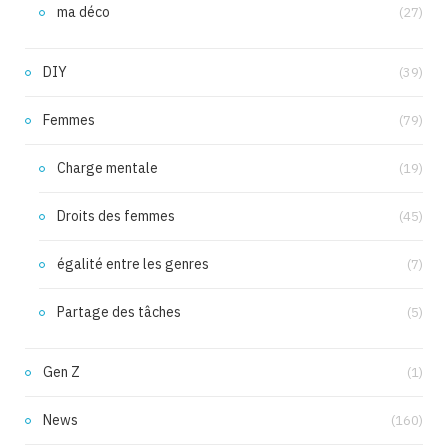
ma déco
(27)
DIY
(39)
Femmes
(79)
Charge mentale
(19)
Droits des femmes
(45)
égalité entre les genres
(7)
Partage des tâches
(5)
Gen Z
(1)
News
(160)