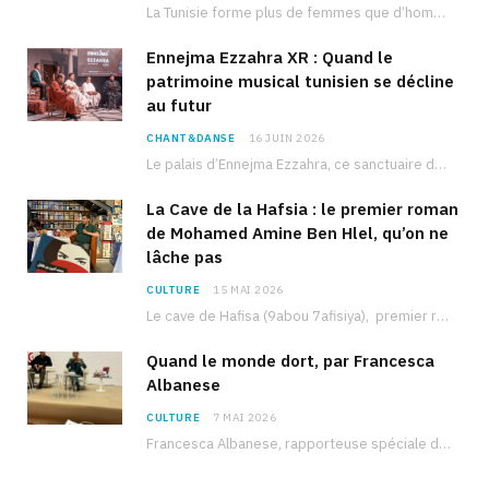
La Tunisie forme plus de femmes que d’hommes dans les filières scientifiques. Pourtant, pour beaucoup…
Ennejma Ezzahra XR : Quand le
patrimoine musical tunisien se décline
au futur
CHANT&DANSE
16 JUIN 2026
Le palais d’Ennejma Ezzahra, ce sanctuaire de la musique tunisienne et méditerranéenne construit par le…
La Cave de la Hafsia : le premier roman
de Mohamed Amine Ben Hlel, qu’on ne
lâche pas
CULTURE
15 MAI 2026
Le cave de Hafisa (9abou 7afisiya), premier roman du journaliste tunisien Mohamed Amine Ben Hlel,…
Quand le monde dort, par Francesca
Albanese
CULTURE
7 MAI 2026
Francesca Albanese, rapporteuse spéciale de l’ONU sur les territoires palestiniens occupés, était à Tunis pour…