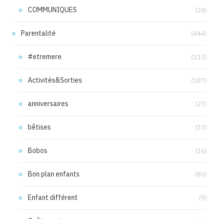
COMMUNIQUES
(24)
Parentalité
(444)
#etremere
(111)
Activités&Sorties
(187)
anniversaires
(27)
bêtises
(33)
Bobos
(16)
Bon plan enfants
(80)
Enfant différent
(9)