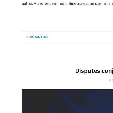
autres vitres évidemment. Binetna est un site fémini
By
RÉDACTION
Disputes con
8 