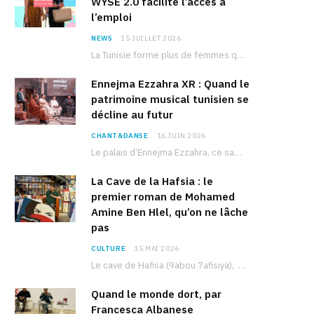
WYSE 2.0 facilite l’accès à
l’emploi
NEWS
15 JUILLET 2026
La Tunisie forme plus de femmes que d’hommes dans les filières scientifiques. Pourtant, pour beaucoup…
Ennejma Ezzahra XR : Quand le
patrimoine musical tunisien se
décline au futur
CHANT&DANSE
16 JUIN 2026
Le palais d’Ennejma Ezzahra, ce sanctuaire de la musique tunisienne et méditerranéenne construit par le…
La Cave de la Hafsia : le
premier roman de Mohamed
Amine Ben Hlel, qu’on ne lâche
pas
CULTURE
15 MAI 2026
Le cave de Hafisa (9abou 7afisiya), premier roman du journaliste tunisien Mohamed Amine Ben Hlel,…
Quand le monde dort, par
Francesca Albanese