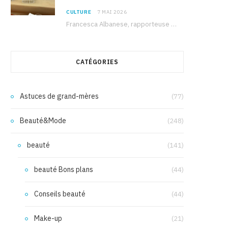
CULTURE
7 MAI 2026
Francesca Albanese, rapporteuse spéciale de l’ONU sur les territoires palestiniens occupés, était à Tunis pour…
CATÉGORIES
Astuces de grand-mères
(77)
Beauté&Mode
(248)
beauté
(141)
beauté Bons plans
(44)
Conseils beauté
(44)
Make-up
(21)