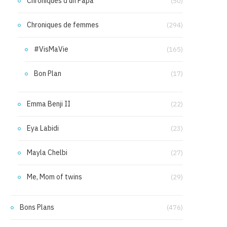
Chroniques d'un Papa
(50)
Chroniques de femmes
(294)
#VisMaVie
(165)
Bon Plan
(17)
Emma Benji II
(22)
Eya Labidi
(23)
Mayla Chelbi
(27)
Me, Mom of twins
(29)
Bons Plans
(476)