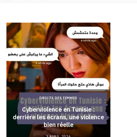
DROITS DES FEMMES
Cyberviolence en Tunisie :
derrière les écrans, une violence
Pourqu
bien réelle
3 AVRIL 2026