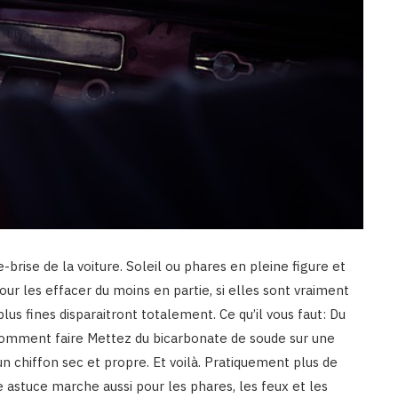
re-brise de la voiture. Soleil ou phares en pleine figure et
pour les effacer du moins en partie, si elles sont vraiment
lus fines disparaitront totalement. Ce qu’il vous faut: Du
omment faire Mettez du bicarbonate de soude sur une
 chiffon sec et propre. Et voilà. Pratiquement plus de
e astuce marche aussi pour les phares, les feux et les