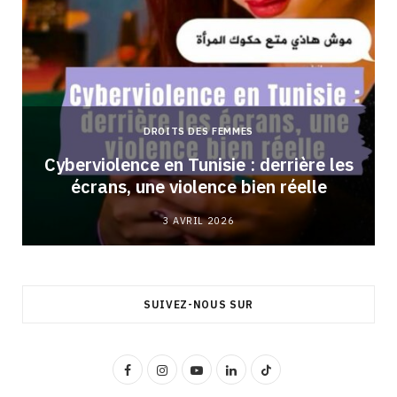
DROITS DES FEMMES
Cyberviolence en Tunisie : derrière les
écrans, une violence bien réelle
3 AVRIL 2026
SUIVEZ-NOUS SUR
F
I
Y
L
T