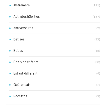
#etremere
(111)
Activités&Sorties
(187)
anniversaires
(27)
bêtises
(33)
Bobos
(16)
Bon plan enfants
(80)
Enfant différent
(9)
Goûter sain
(2)
Recettes
(9)