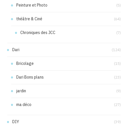
Peinture et Photo
(5)
théâtre & Ciné
(64)
Chroniques des JCC
(7)
Dari
(124)
Bricolage
(15)
Dari Bons plans
(23)
jardin
(9)
ma déco
(27)
DIY
(39)