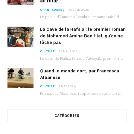
au futur
CHANT&DANSE
16 JUIN 2026
Le palais d’Ennejma Ezzahra, ce sanctuaire de la musique tunisienne et méditerranéenne construit par le…
La Cave de la Hafsia : le premier roman
de Mohamed Amine Ben Hlel, qu’on ne
lâche pas
CULTURE
15 MAI 2026
Le cave de Hafisa (9abou 7afisiya), premier roman du journaliste tunisien Mohamed Amine Ben Hlel,…
Quand le monde dort, par Francesca
Albanese
CULTURE
7 MAI 2026
Francesca Albanese, rapporteuse spéciale de l’ONU sur les territoires palestiniens occupés, était à Tunis pour…
CATÉGORIES