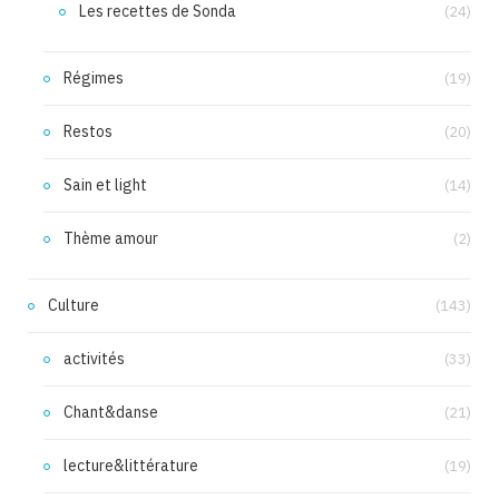
Les recettes de Sonda
(24)
Régimes
(19)
Restos
(20)
Sain et light
(14)
Thème amour
(2)
Culture
(143)
activités
(33)
Chant&danse
(21)
lecture&littérature
(19)