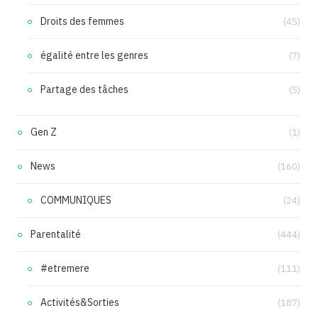
Droits des femmes
(45)
égalité entre les genres
(7)
Partage des tâches
(5)
Gen Z
(1)
News
(160)
COMMUNIQUES
(24)
Parentalité
(444)
#etremere
(111)
Activités&Sorties
(187)