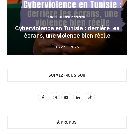
DROITS DES FEMMES
Cyberviolence en Tunisie : derrière les
écrans, une violence bien réelle
3 AVRIL 2026
SUIVEZ-NOUS SUR
F
I
Y
L
T
a
n
o
i
i
c
s
u
n
k
À PROPOS
e
t
T
k
T