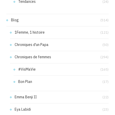
Tendances
(24)
Blog
(514)
1Femme, 1 histoire
(121)
Chroniques d'un Papa
(50)
Chroniques de femmes
(294)
#VisMaVie
(165)
Bon Plan
(17)
Emma Benji II
(22)
Eya Labidi
(23)