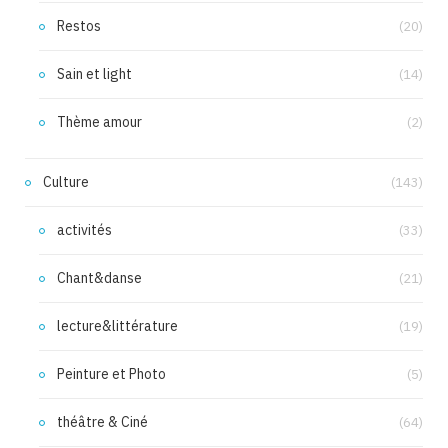
Restos
(20)
Sain et light
(14)
Thème amour
(2)
Culture
(143)
activités
(33)
Chant&danse
(21)
lecture&littérature
(19)
Peinture et Photo
(5)
théâtre & Ciné
(64)