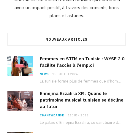
avoir un impact positif, à travers des conseils, bons
plans et astuces.
NOUVEAUX ARTICLES
Femmes en STIM en Tunisie : WYSE 2.0
facilite l’accès à l’emploi
NEWS
15 JUILLET 2026
La Tunisie forme plus de femmes que d’hommes dans les filières scientifiques. Pourtant, pour beaucoup…
Ennejma Ezzahra XR : Quand le
patrimoine musical tunisien se décline
au futur
CHANT&DANSE
16 JUIN 2026
Le palais d’Ennejma Ezzahra, ce sanctuaire de la musique tunisienne et méditerranéenne construit par le…