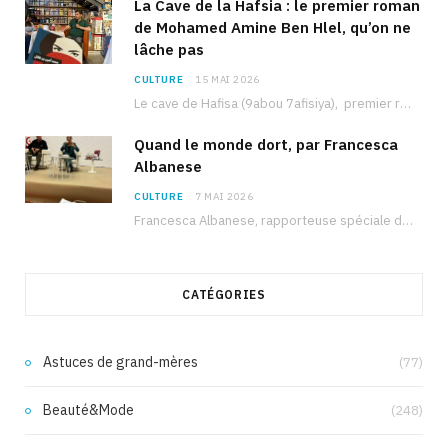
La Cave de la Hafsia : le premier roman
de Mohamed Amine Ben Hlel, qu’on ne
lâche pas
CULTURE
15 MAI 2026
Le cave de Hafisa (9abou 7afisiya), premier roman du journaliste tunisien Mohamed Amine Ben Hlel,…
Quand le monde dort, par Francesca
Albanese
CULTURE
7 MAI 2026
Francesca Albanese, rapporteuse spéciale de l’ONU sur les territoires palestiniens occupés, était à Tunis pour…
CATÉGORIES
Astuces de grand-mères
(77)
Beauté&Mode
(248)