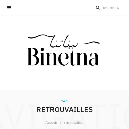
VIGAT
TAG
RETROUVAILLES
»
Accueil
retrouvailles