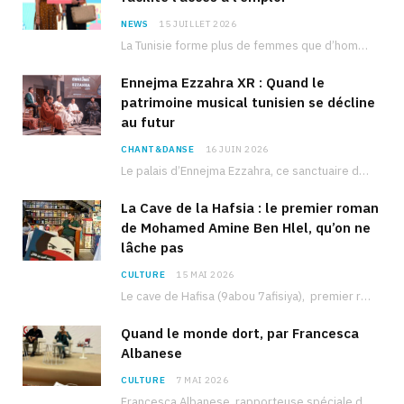
NEWS
15 JUILLET 2026
La Tunisie forme plus de femmes que d’hommes dans les filières scientifiques. Pourtant, pour beaucoup…
Ennejma Ezzahra XR : Quand le
patrimoine musical tunisien se décline
au futur
CHANT&DANSE
16 JUIN 2026
Le palais d’Ennejma Ezzahra, ce sanctuaire de la musique tunisienne et méditerranéenne construit par le…
La Cave de la Hafsia : le premier roman
de Mohamed Amine Ben Hlel, qu’on ne
lâche pas
CULTURE
15 MAI 2026
Le cave de Hafisa (9abou 7afisiya), premier roman du journaliste tunisien Mohamed Amine Ben Hlel,…
Quand le monde dort, par Francesca
Albanese
CULTURE
7 MAI 2026
Francesca Albanese, rapporteuse spéciale de l’ONU sur les territoires palestiniens occupés, était à Tunis pour…