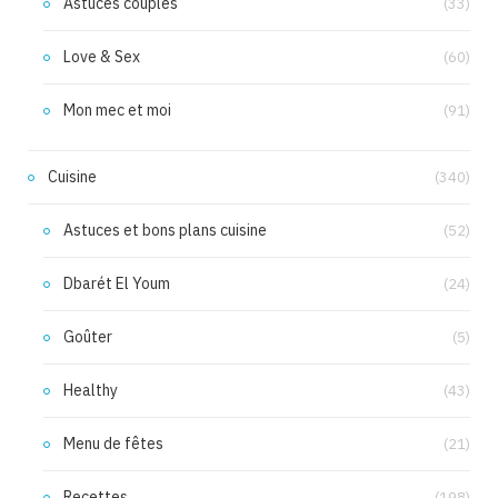
Astuces couples
(33)
Love & Sex
(60)
Mon mec et moi
(91)
Cuisine
(340)
Astuces et bons plans cuisine
(52)
Dbarét El Youm
(24)
Goûter
(5)
Healthy
(43)
Menu de fêtes
(21)
Recettes
(198)