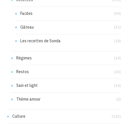
Faciles
(59)
Gâteau
(33)
Les recettes de Sonda
(24)
Régimes
(19)
Restos
(20)
Sain et light
(14)
Thème amour
(2)
Culture
(143)