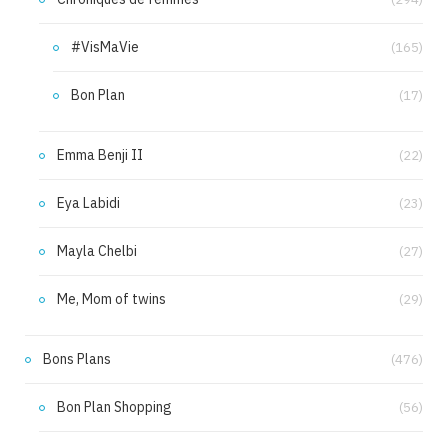
#VisMaVie
(165)
Bon Plan
(17)
Emma Benji II
(22)
Eya Labidi
(23)
Mayla Chelbi
(27)
Me, Mom of twins
(29)
Bons Plans
(476)
Bon Plan Shopping
(56)