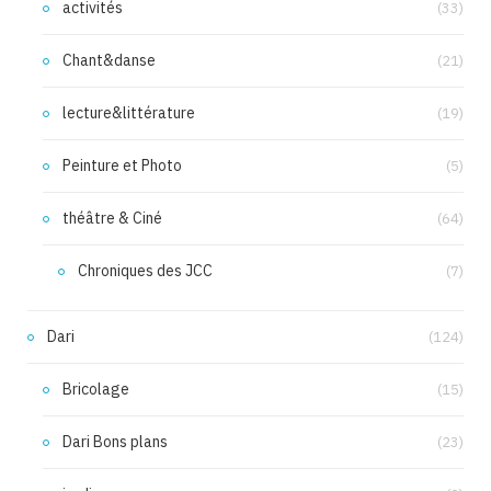
activités
(33)
Chant&danse
(21)
lecture&littérature
(19)
Peinture et Photo
(5)
théâtre & Ciné
(64)
Chroniques des JCC
(7)
Dari
(124)
Bricolage
(15)
Dari Bons plans
(23)