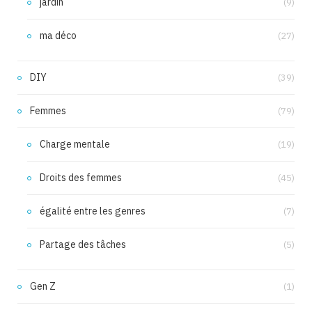
jardin
(9)
ma déco
(27)
DIY
(39)
Femmes
(79)
Charge mentale
(19)
Droits des femmes
(45)
égalité entre les genres
(7)
Partage des tâches
(5)
Gen Z
(1)