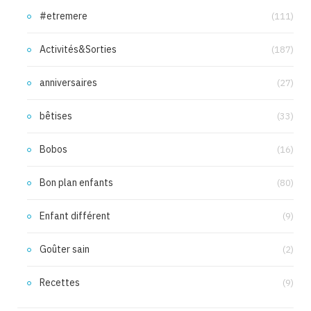
#etremere
(111)
Activités&Sorties
(187)
anniversaires
(27)
bêtises
(33)
Bobos
(16)
Bon plan enfants
(80)
Enfant différent
(9)
Goûter sain
(2)
Recettes
(9)