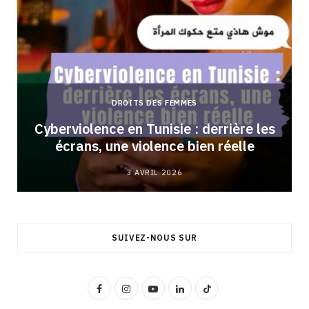
DROITS DES FEMMES
Cyberviolence en Tunisie : derrière les
écrans, une violence bien réelle
3 AVRIL 2026
SUIVEZ-NOUS SUR
F
I
Y
L
T