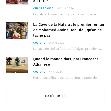
au futur
CHANT&DANSE
16 JUIN 2026
Le palais d’Ennejma Ezzahra, ce sanctuaire de la musique tunisienne et méditerranéenne construit par le…
La Cave de la Hafsia : le premier roman
de Mohamed Amine Ben Hlel, qu’on ne
lâche pas
CULTURE
15 MAI 2026
Le cave de Hafisa (9abou 7afisiya), premier roman du journaliste tunisien Mohamed Amine Ben Hlel,…
Quand le monde dort, par Francesca
Albanese
CULTURE
7 MAI 2026
Francesca Albanese, rapporteuse spéciale de l’ONU sur les territoires palestiniens occupés, était à Tunis pour…
CATÉGORIES