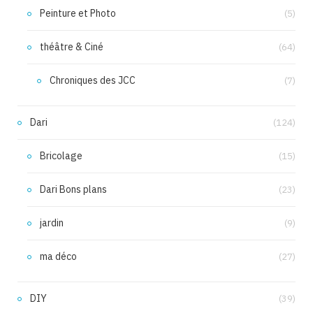
Peinture et Photo
(5)
théâtre & Ciné
(64)
Chroniques des JCC
(7)
Dari
(124)
Bricolage
(15)
Dari Bons plans
(23)
jardin
(9)
ma déco
(27)
DIY
(39)