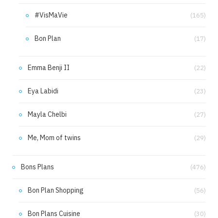
#VisMaVie
(165)
Bon Plan
(17)
Emma Benji II
(22)
Eya Labidi
(23)
Mayla Chelbi
(27)
Me, Mom of twins
(29)
Bons Plans
(476)
Bon Plan Shopping
(56)
Bon Plans Cuisine
(30)