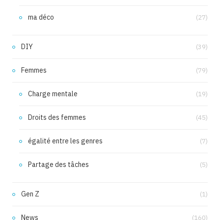
ma déco
(27)
DIY
(39)
Femmes
(79)
Charge mentale
(19)
Droits des femmes
(45)
égalité entre les genres
(7)
Partage des tâches
(5)
Gen Z
(1)
News
(160)