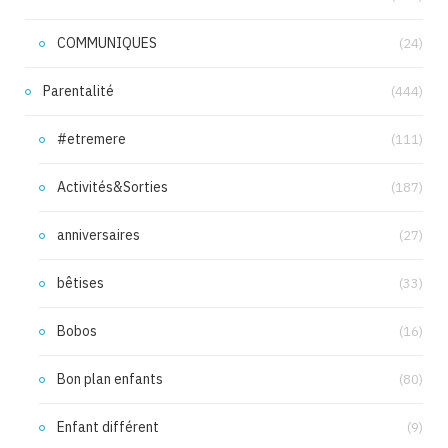
COMMUNIQUES
(24)
Parentalité
(444)
#etremere
(111)
Activités&Sorties
(187)
anniversaires
(27)
bêtises
(33)
Bobos
(16)
Bon plan enfants
(80)
Enfant différent
(9)