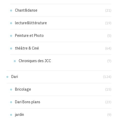
Chant&danse
(21)
lecture&littérature
(19)
Peinture et Photo
(5)
théâtre & Ciné
(64)
Chroniques des JCC
(7)
Dari
(124)
Bricolage
(15)
Dari Bons plans
(23)
jardin
(9)