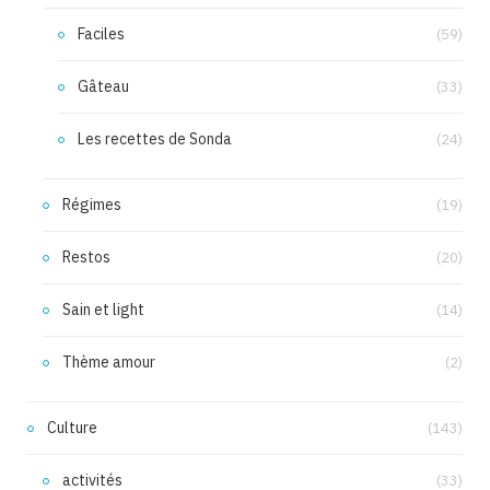
Faciles
(59)
Gâteau
(33)
Les recettes de Sonda
(24)
Régimes
(19)
Restos
(20)
Sain et light
(14)
Thème amour
(2)
Culture
(143)
activités
(33)