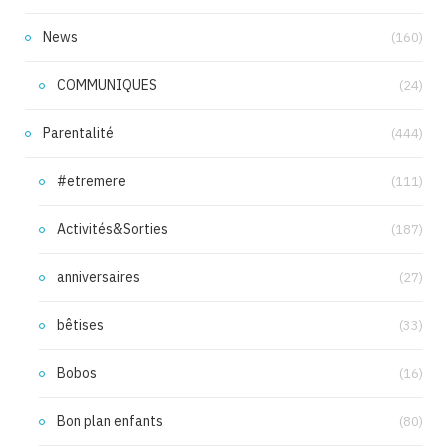
News
(160)
COMMUNIQUES
(24)
Parentalité
(444)
#etremere
(111)
Activités&Sorties
(187)
anniversaires
(27)
bêtises
(33)
Bobos
(16)
Bon plan enfants
(80)