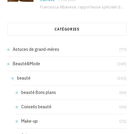
Francesca Albanese, rapporteuse spéciale de l’ONU sur les territoires palestiniens occupés, était à Tunis pour…
CATÉGORIES
Astuces de grand-mères
(77)
Beauté&Mode
(248)
beauté
(141)
beauté Bons plans
(44)
Conseils beauté
(44)
Make-up
(21)