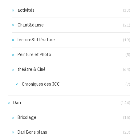
activités
(33)
Chant&danse
(21)
lecture&littérature
(19)
Peinture et Photo
(5)
théâtre & Ciné
(64)
Chroniques des JCC
(7)
Dari
(124)
Bricolage
(15)
Dari Bons plans
(23)