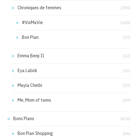
Chroniques de femmes
(294)
#VisMaVie
(165)
Bon Plan
(17)
Emma Benji II
(22)
Eya Labidi
(23)
Mayla Chelbi
(27)
Me, Mom of twins
(29)
Bons Plans
(476)
Bon Plan Shopping
(56)