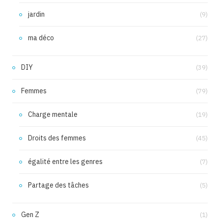
jardin
(9)
ma déco
(27)
DIY
(39)
Femmes
(79)
Charge mentale
(19)
Droits des femmes
(45)
égalité entre les genres
(7)
Partage des tâches
(5)
Gen Z
(1)