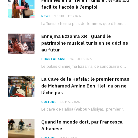
Femmes en STIM en Tunisie : WYSE 2.0
facilite l’accès à l’emploi
NEWS
15 JUILLET 2026
La Tunisie forme plus de femmes que d’hommes dans les filières scientifiques. Pourtant, pour beaucoup…
Ennejma Ezzahra XR : Quand le
patrimoine musical tunisien se décline
au futur
CHANT&DANSE
16 JUIN 2026
Le palais d’Ennejma Ezzahra, ce sanctuaire de la musique tunisienne et méditerranéenne construit par le…
La Cave de la Hafsia : le premier roman
de Mohamed Amine Ben Hlel, qu’on ne
lâche pas
CULTURE
15 MAI 2026
Le cave de Hafisa (9abou 7afisiya), premier roman du journaliste tunisien Mohamed Amine Ben Hlel,…
Quand le monde dort, par Francesca
Albanese
CULTURE
7 MAI 2026