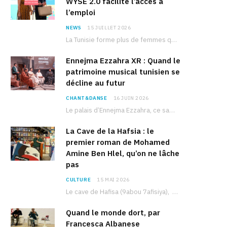
WYSE 2.0 facilite l’accès à
l’emploi
NEWS
15 JUILLET 2026
La Tunisie forme plus de femmes que d’hommes dans les filières scientifiques. Pourtant, pour beaucoup…
Ennejma Ezzahra XR : Quand le
patrimoine musical tunisien se
décline au futur
CHANT&DANSE
16 JUIN 2026
Le palais d’Ennejma Ezzahra, ce sanctuaire de la musique tunisienne et méditerranéenne construit par le…
La Cave de la Hafsia : le
premier roman de Mohamed
Amine Ben Hlel, qu’on ne lâche
pas
CULTURE
15 MAI 2026
Le cave de Hafisa (9abou 7afisiya), premier roman du journaliste tunisien Mohamed Amine Ben Hlel,…
Quand le monde dort, par
Francesca Albanese