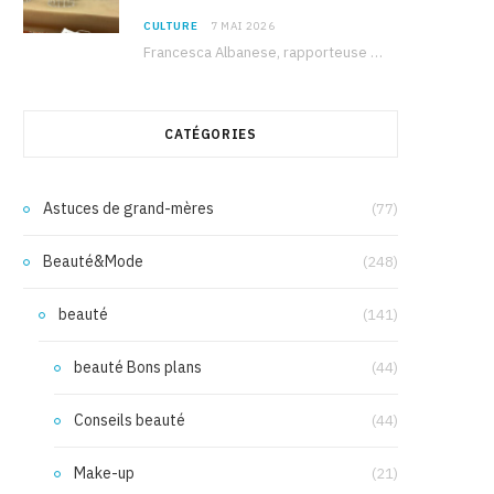
CULTURE
7 MAI 2026
Francesca Albanese, rapporteuse spéciale de l’ONU sur les territoires palestiniens occupés, était à Tunis pour…
CATÉGORIES
Astuces de grand-mères
(77)
Beauté&Mode
(248)
beauté
(141)
beauté Bons plans
(44)
Conseils beauté
(44)
Make-up
(21)