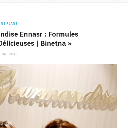
ONS PLANS
dise Ennasr : Formules
licieuses | Binetna »
 MAI 2019
CHARGE MENTALE
Stress après le travail :
comment relâcher la pression
9 JANVIER 2026