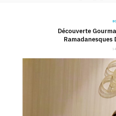
B
Découverte Gourman
Ramadanesques Dé
14