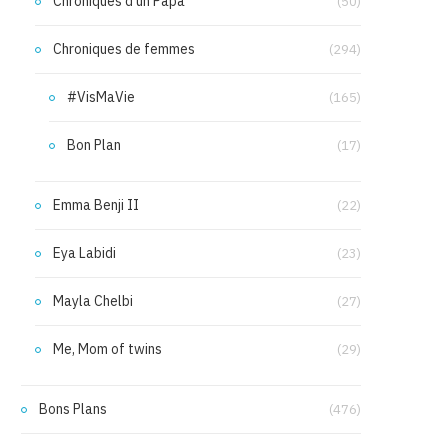
Chroniques d'un Papa
(50)
Chroniques de femmes
(294)
#VisMaVie
(165)
Bon Plan
(17)
Emma Benji II
(22)
Eya Labidi
(23)
Mayla Chelbi
(27)
Me, Mom of twins
(29)
Bons Plans
(476)