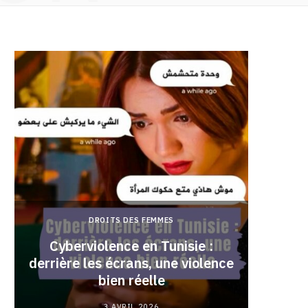
DROITS DES FEMMES
Cyberviolence en Tunisie :
derrière les écrans, une violence
Pourqu
bien réelle
3 AVRIL 2026