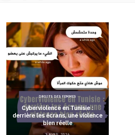
DROITS DES FEMMES
Cyberviolence en Tunisie :
derrière les écrans, une violence
Pourqu
bien réelle
3 AVRIL 2026