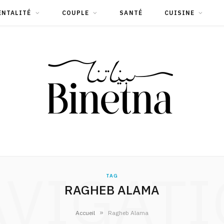
ENTALITÉ
COUPLE
SANTÉ
CUISINE
VIGAT
TAG
RAGHEB ALAMA
»
Accueil
Ragheb Alama