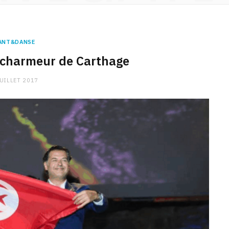
ANT&DANSE
 charmeur de Carthage
JUILLET 2017
CHARGE MENTALE
Stress après le travail :
comment relâcher la pression
9 JANVIER 2026