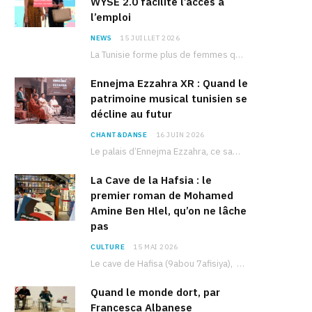
WYSE 2.0 facilite l’accès à
l’emploi
NEWS
15 JUILLET 2026
La Tunisie forme plus de femmes que d’hommes dans les filières scientifiques. Pourtant, pour beaucoup…
Ennejma Ezzahra XR : Quand le
patrimoine musical tunisien se
décline au futur
CHANT&DANSE
16 JUIN 2026
Le palais d’Ennejma Ezzahra, ce sanctuaire de la musique tunisienne et méditerranéenne construit par le…
La Cave de la Hafsia : le
premier roman de Mohamed
Amine Ben Hlel, qu’on ne lâche
pas
CULTURE
15 MAI 2026
Le cave de Hafisa (9abou 7afisiya), premier roman du journaliste tunisien Mohamed Amine Ben Hlel,…
Quand le monde dort, par
Francesca Albanese