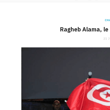
CH
Ragheb Alama, le
21 