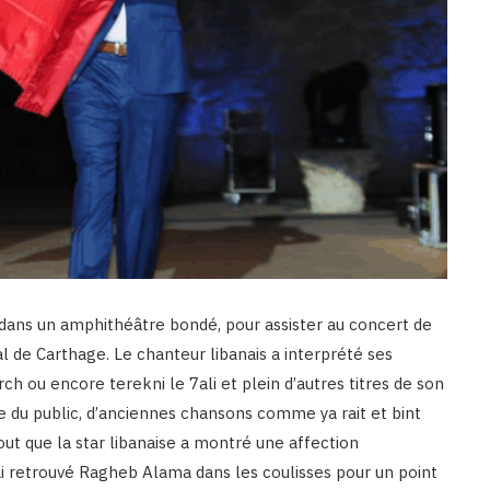
dans un amphithéâtre bondé, pour assister au concert de
l de Carthage. Le chanteur libanais a interprété ses
h ou encore terekni le 7ali et plein d’autres titres de son
de du public, d’anciennes chansons comme ya rait et bint
tout que la star libanaise a montré une affection
j’ai retrouvé Ragheb Alama dans les coulisses pour un point