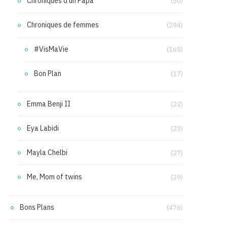
Chroniques d'un Papa
(50)
Chroniques de femmes
(294)
#VisMaVie
(165)
Bon Plan
(17)
Emma Benji II
(22)
Eya Labidi
(23)
Mayla Chelbi
(27)
Me, Mom of twins
(29)
Bons Plans
(476)