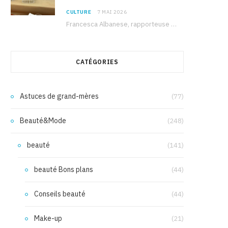
CULTURE
7 MAI 2026
Francesca Albanese, rapporteuse spéciale de l’ONU sur les territoires palestiniens occupés, était à Tunis pour…
CATÉGORIES
Astuces de grand-mères
(77)
Beauté&Mode
(248)
beauté
(141)
beauté Bons plans
(44)
Conseils beauté
(44)
Make-up
(21)