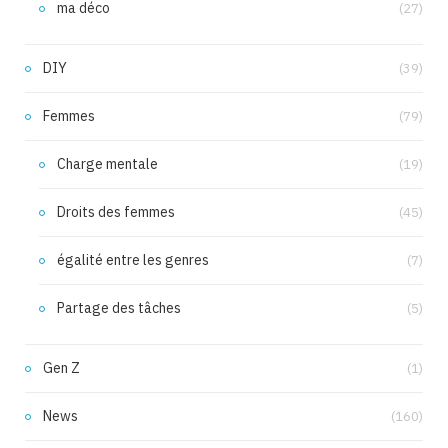
ma déco
(27)
DIY
(39)
Femmes
(79)
Charge mentale
(19)
Droits des femmes
(45)
égalité entre les genres
(7)
Partage des tâches
(5)
Gen Z
(1)
News
(160)