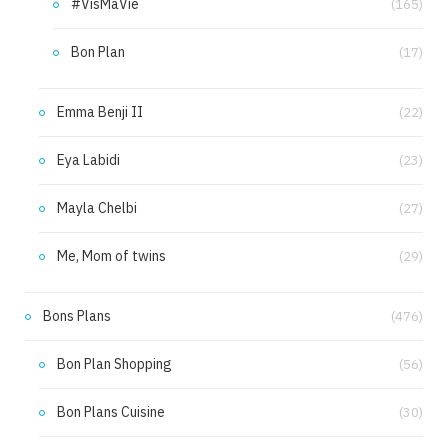
#VisMaVie
(165)
Bon Plan
(17)
Emma Benji II
(22)
Eya Labidi
(23)
Mayla Chelbi
(27)
Me, Mom of twins
(29)
Bons Plans
(476)
Bon Plan Shopping
(56)
Bon Plans Cuisine
(30)