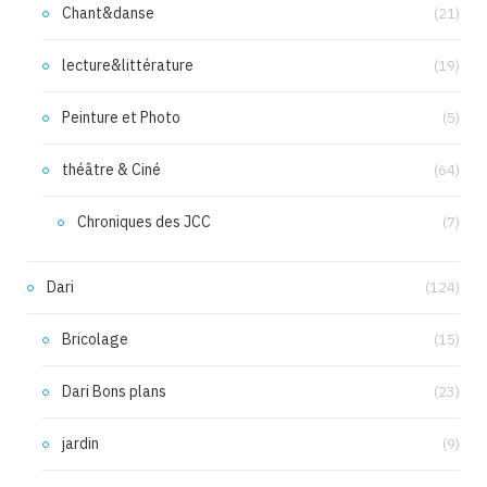
Chant&danse
(21)
lecture&littérature
(19)
Peinture et Photo
(5)
théâtre & Ciné
(64)
Chroniques des JCC
(7)
Dari
(124)
Bricolage
(15)
Dari Bons plans
(23)
jardin
(9)