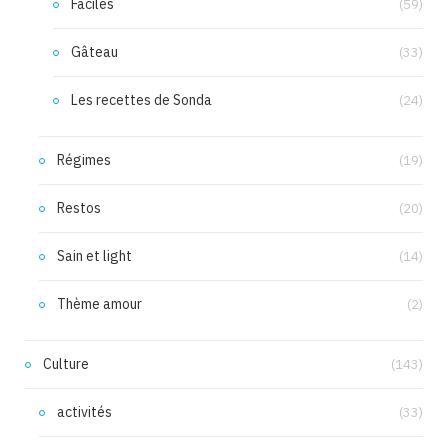
Faciles
(59)
Gâteau
(33)
Les recettes de Sonda
(24)
Régimes
(19)
Restos
(20)
Sain et light
(14)
Thème amour
(2)
Culture
(143)
activités
(33)