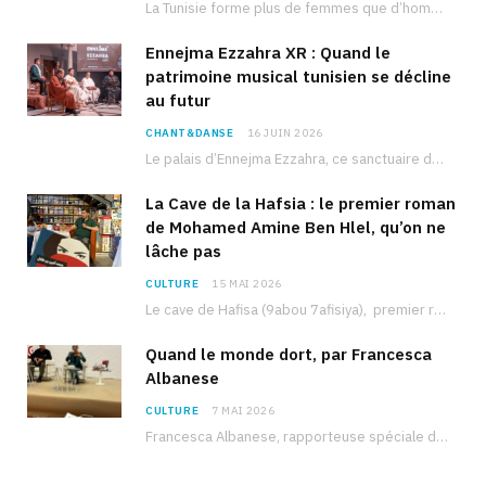
La Tunisie forme plus de femmes que d’hommes dans les filières scientifiques. Pourtant, pour beaucoup…
Ennejma Ezzahra XR : Quand le
patrimoine musical tunisien se décline
au futur
CHANT&DANSE
16 JUIN 2026
Le palais d’Ennejma Ezzahra, ce sanctuaire de la musique tunisienne et méditerranéenne construit par le…
La Cave de la Hafsia : le premier roman
de Mohamed Amine Ben Hlel, qu’on ne
lâche pas
CULTURE
15 MAI 2026
Le cave de Hafisa (9abou 7afisiya), premier roman du journaliste tunisien Mohamed Amine Ben Hlel,…
Quand le monde dort, par Francesca
Albanese
CULTURE
7 MAI 2026
Francesca Albanese, rapporteuse spéciale de l’ONU sur les territoires palestiniens occupés, était à Tunis pour…