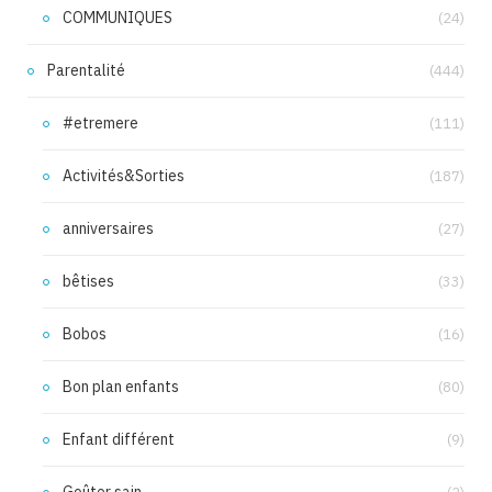
COMMUNIQUES
(24)
Parentalité
(444)
#etremere
(111)
Activités&Sorties
(187)
anniversaires
(27)
bêtises
(33)
Bobos
(16)
Bon plan enfants
(80)
Enfant différent
(9)
Goûter sain