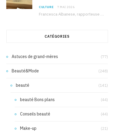
CULTURE
7 MAI 2026
Francesca Albanese, rapporteuse spéciale de l’ONU sur les territoires palestiniens occupés, était à Tunis pour…
CATÉGORIES
Astuces de grand-mères
(77)
Beauté&Mode
(248)
beauté
(141)
beauté Bons plans
(44)
Conseils beauté
(44)
Make-up
(21)