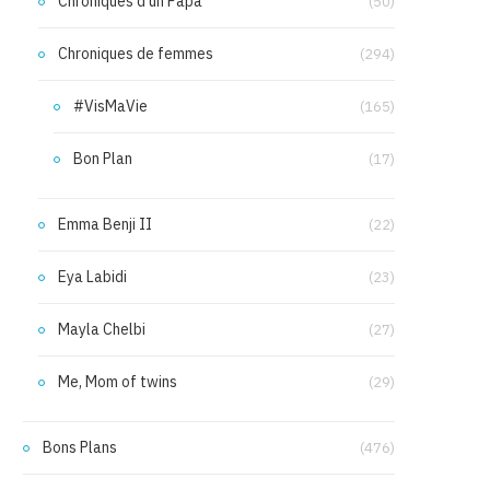
Chroniques d'un Papa
(50)
Chroniques de femmes
(294)
#VisMaVie
(165)
Bon Plan
(17)
Emma Benji II
(22)
Eya Labidi
(23)
Mayla Chelbi
(27)
Me, Mom of twins
(29)
Bons Plans
(476)