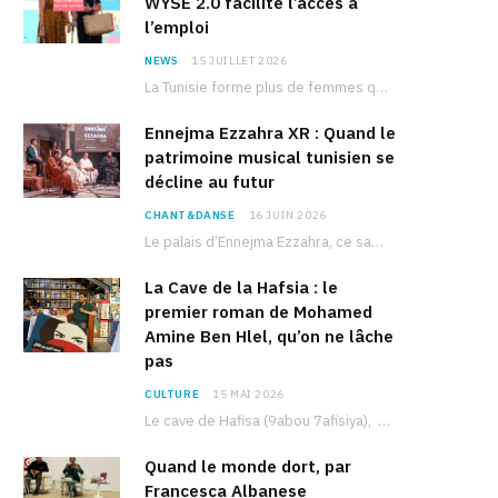
WYSE 2.0 facilite l’accès à
l’emploi
NEWS
15 JUILLET 2026
La Tunisie forme plus de femmes que d’hommes dans les filières scientifiques. Pourtant, pour beaucoup…
Ennejma Ezzahra XR : Quand le
patrimoine musical tunisien se
décline au futur
CHANT&DANSE
16 JUIN 2026
Le palais d’Ennejma Ezzahra, ce sanctuaire de la musique tunisienne et méditerranéenne construit par le…
La Cave de la Hafsia : le
premier roman de Mohamed
Amine Ben Hlel, qu’on ne lâche
pas
CULTURE
15 MAI 2026
Le cave de Hafisa (9abou 7afisiya), premier roman du journaliste tunisien Mohamed Amine Ben Hlel,…
Quand le monde dort, par
Francesca Albanese