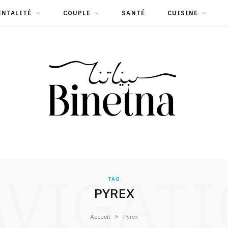
ENTALITÉ
COUPLE
SANTÉ
CUISINE
VIGAT
TAG
PYREX
»
Accueil
Pyrex