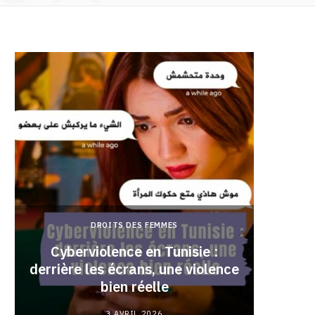
DROITS DES FEMMES
Cyberviolence en Tunisie :
derrière les écrans, une violence
Pourqu
bien réelle
3 AVRIL 2026