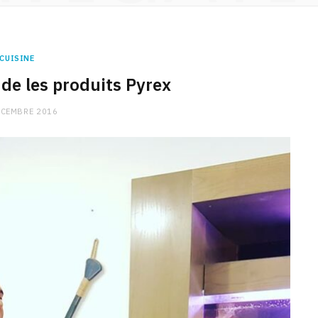
CUISINE
e les produits Pyrex
ÉCEMBRE 2016
CHARGE MENTALE
Stress après le travail :
comment relâcher la pression
9 JANVIER 2026