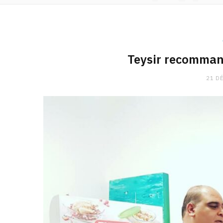
Teysir recommand
21 D