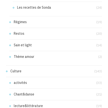
Les recettes de Sonda
(24)
Régimes
(19)
Restos
(20)
Sain et light
(14)
Thème amour
(2)
Culture
(143)
activités
(33)
Chant&danse
(21)
lecture&littérature
(19)