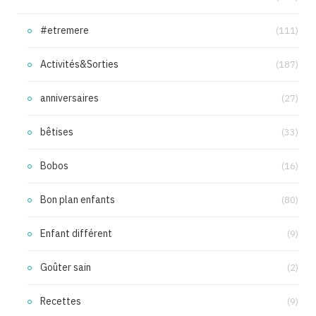
#etremere
(111)
Activités&Sorties
(187)
anniversaires
(27)
bêtises
(33)
Bobos
(16)
Bon plan enfants
(80)
Enfant différent
(9)
Goûter sain
(2)
Recettes
(9)