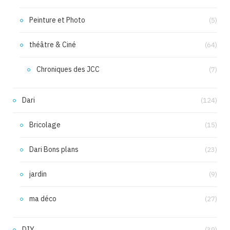
Peinture et Photo
(5)
théâtre & Ciné
(64)
Chroniques des JCC
(7)
Dari
(124)
Bricolage
(15)
Dari Bons plans
(23)
jardin
(9)
ma déco
(27)
DIY
(39)