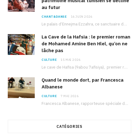
patrimoine musical tunisien se décline
au futur
CHANT&DANSE
16 JUIN 2026
Le palais d’Ennejma Ezzahra, ce sanctuaire de la musique tunisienne et méditerranéenne construit par le…
La Cave de la Hafsia : le premier roman
de Mohamed Amine Ben Hlel, qu’on ne
lâche pas
CULTURE
15 MAI 2026
Le cave de Hafisa (9abou 7afisiya), premier roman du journaliste tunisien Mohamed Amine Ben Hlel,…
Quand le monde dort, par Francesca
Albanese
CULTURE
7 MAI 2026
Francesca Albanese, rapporteuse spéciale de l’ONU sur les territoires palestiniens occupés, était à Tunis pour…
CATÉGORIES