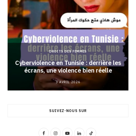
DROITS DES FEMMES
Cyberviolence en Tunisie : derrière les
écrans, une violence bien réelle
3 AVRIL 2026
SUIVEZ-NOUS SUR
F
I
Y
L
T