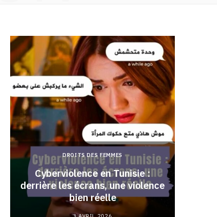
DROITS DES FEMMES
Cyberviolence en Tunisie :
derrière les écrans, une violence
Pourqu
bien réelle
3 AVRIL 2026