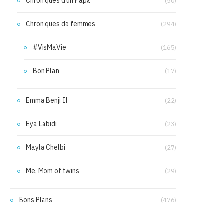
Chroniques d'un Papa
(50)
Chroniques de femmes
(294)
#VisMaVie
(165)
Bon Plan
(17)
Emma Benji II
(22)
Eya Labidi
(23)
Mayla Chelbi
(27)
Me, Mom of twins
(29)
Bons Plans
(476)