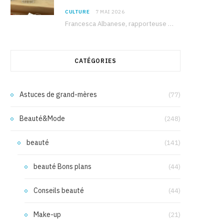
CULTURE
7 MAI 2026
Francesca Albanese, rapporteuse spéciale de l’ONU sur les territoires palestiniens occupés, était à Tunis pour…
CATÉGORIES
Astuces de grand-mères
(77)
Beauté&Mode
(248)
beauté
(141)
beauté Bons plans
(44)
Conseils beauté
(44)
Make-up
(21)