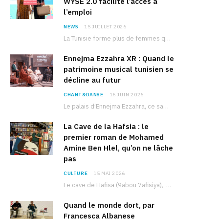
WYSE 2.0 facilite l’accès à
l’emploi
NEWS
15 JUILLET 2026
La Tunisie forme plus de femmes que d’hommes dans les filières scientifiques. Pourtant, pour beaucoup…
Ennejma Ezzahra XR : Quand le
patrimoine musical tunisien se
décline au futur
CHANT&DANSE
16 JUIN 2026
Le palais d’Ennejma Ezzahra, ce sanctuaire de la musique tunisienne et méditerranéenne construit par le…
La Cave de la Hafsia : le
premier roman de Mohamed
Amine Ben Hlel, qu’on ne lâche
pas
CULTURE
15 MAI 2026
Le cave de Hafisa (9abou 7afisiya), premier roman du journaliste tunisien Mohamed Amine Ben Hlel,…
Quand le monde dort, par
Francesca Albanese