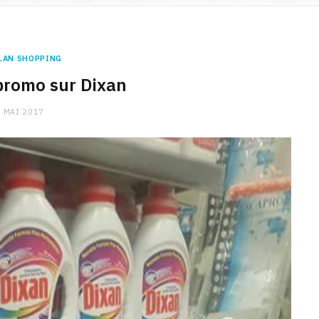
LAN SHOPPING
promo sur Dixan
 MAI 2017
CHARGE MENTALE
Stress après le travail :
comment relâcher la pression
9 JANVIER 2026