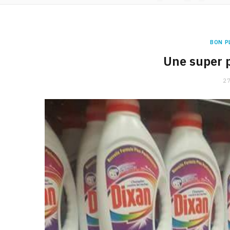
BON P
Une super 
27