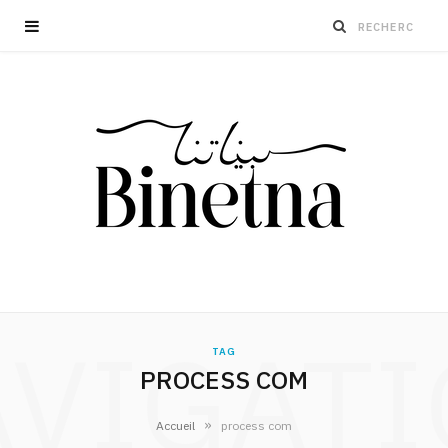
VIGAT
TAG
PROCESS COM
»
Accueil
process com