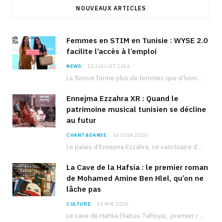
NOUVEAUX ARTICLES
Femmes en STIM en Tunisie : WYSE 2.0
facilite l’accès à l’emploi
NEWS
15 JUILLET 2026
La Tunisie forme plus de femmes que d’hommes dans les filières scientifiques. Pourtant, pour beaucoup…
Ennejma Ezzahra XR : Quand le
patrimoine musical tunisien se décline
au futur
CHANT&DANSE
16 JUIN 2026
Le palais d’Ennejma Ezzahra, ce sanctuaire de la musique tunisienne et méditerranéenne construit par le…
La Cave de la Hafsia : le premier roman
de Mohamed Amine Ben Hlel, qu’on ne
lâche pas
CULTURE
15 MAI 2026
Le cave de Hafisa (9abou 7afisiya), premier roman du journaliste tunisien Mohamed Amine Ben Hlel,…