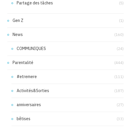
Partage des tâches
(5)
Gen Z
(1)
News
(160)
COMMUNIQUES
(24)
Parentalité
(444)
#etremere
(111)
Activités&Sorties
(187)
anniversaires
(27)
bêtises
(33)