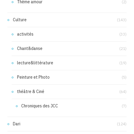
Thème amour
(2)
Culture
(143)
activités
(33)
Chant&danse
(21)
lecture&littérature
(19)
Peinture et Photo
(5)
théâtre & Ciné
(64)
Chroniques des JCC
(7)
Dari
(124)