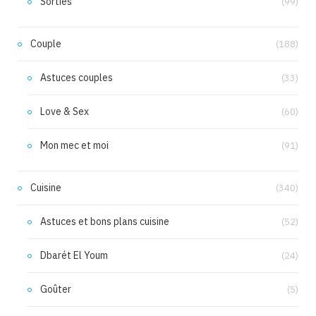
Sorties
(99)
Couple
(188)
Astuces couples
(33)
Love & Sex
(60)
Mon mec et moi
(91)
Cuisine
(340)
Astuces et bons plans cuisine
(52)
Dbarét El Youm
(24)
Goûter
(5)