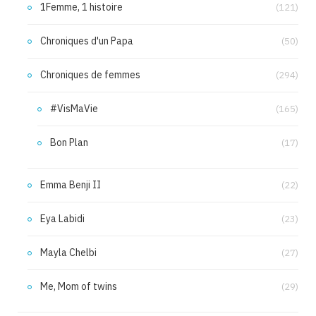
1Femme, 1 histoire
(121)
Chroniques d'un Papa
(50)
Chroniques de femmes
(294)
#VisMaVie
(165)
Bon Plan
(17)
Emma Benji II
(22)
Eya Labidi
(23)
Mayla Chelbi
(27)
Me, Mom of twins
(29)