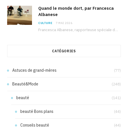
Quand le monde dort, par Francesca
Albanese
CULTURE
7 MAI 2026
Francesca Albanese, rapporteuse spéciale de l’ONU sur les territoires palestiniens occupés, était à Tunis pour…
CATÉGORIES
Astuces de grand-mères
(77)
Beauté&Mode
(248)
beauté
(141)
beauté Bons plans
(44)
Conseils beauté
(44)