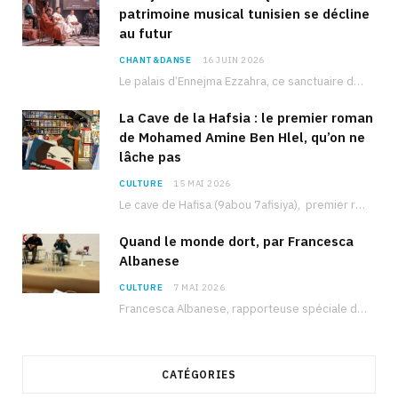
patrimoine musical tunisien se décline
au futur
CHANT&DANSE
16 JUIN 2026
Le palais d’Ennejma Ezzahra, ce sanctuaire de la musique tunisienne et méditerranéenne construit par le…
La Cave de la Hafsia : le premier roman
de Mohamed Amine Ben Hlel, qu’on ne
lâche pas
CULTURE
15 MAI 2026
Le cave de Hafisa (9abou 7afisiya), premier roman du journaliste tunisien Mohamed Amine Ben Hlel,…
Quand le monde dort, par Francesca
Albanese
CULTURE
7 MAI 2026
Francesca Albanese, rapporteuse spéciale de l’ONU sur les territoires palestiniens occupés, était à Tunis pour…
CATÉGORIES