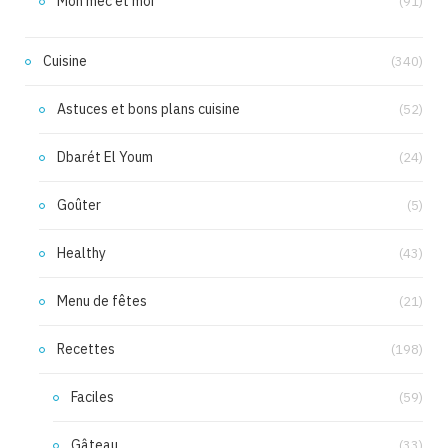
Mon mec et moi
(91)
Cuisine
(340)
Astuces et bons plans cuisine
(52)
Dbarét El Youm
(24)
Goûter
(5)
Healthy
(43)
Menu de fêtes
(21)
Recettes
(198)
Faciles
(59)
Gâteau
(33)