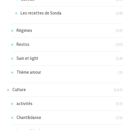
Les recettes de Sonda
(24)
Régimes
(19)
Restos
(20)
Sain et light
(14)
Thème amour
(2)
Culture
(143)
activités
(33)
Chant&danse
(21)