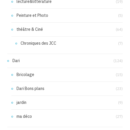
lecture&littérature
(19)
Peinture et Photo
(5)
théâtre & Ciné
(64)
Chroniques des JCC
(7)
Dari
(124)
Bricolage
(15)
Dari Bons plans
(23)
jardin
(9)
ma déco
(27)