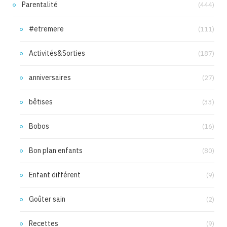
Parentalité
(444)
#etremere
(111)
Activités&Sorties
(187)
anniversaires
(27)
bêtises
(33)
Bobos
(16)
Bon plan enfants
(80)
Enfant différent
(9)
Goûter sain
(2)
Recettes
(9)