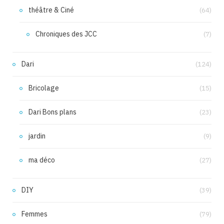
théâtre & Ciné
(64)
Chroniques des JCC
(7)
Dari
(124)
Bricolage
(15)
Dari Bons plans
(23)
jardin
(9)
ma déco
(27)
DIY
(39)
Femmes
(79)