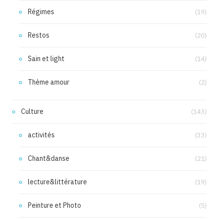
Régimes
(19)
Restos
(20)
Sain et light
(14)
Thème amour
(2)
Culture
(143)
activités
(33)
Chant&danse
(21)
lecture&littérature
(19)
Peinture et Photo
(5)