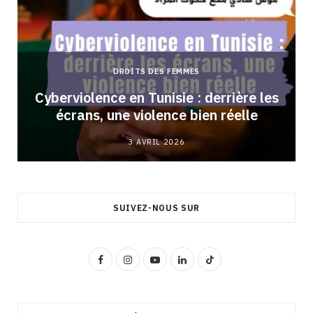
DROITS DES FEMMES
Cyberviolence en Tunisie : derrière les
écrans, une violence bien réelle
3 AVRIL 2026
SUIVEZ-NOUS SUR
F
I
Y
L
T
a
n
o
i
i
c
s
u
n
k