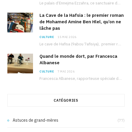
Le palais d’Ennejma Ezzahra, ce sanctuaire de la musique tunisienne et méditerranéenne construit par le…
La Cave de la Hafsia : le premier roman
de Mohamed Amine Ben Hlel, qu’on ne
lâche pas
CULTURE
15 MAI 2026
Le cave de Hafisa (9abou 7afisiya), premier roman du journaliste tunisien Mohamed Amine Ben Hlel,…
Quand le monde dort, par Francesca
Albanese
CULTURE
7 MAI 2026
Francesca Albanese, rapporteuse spéciale de l’ONU sur les territoires palestiniens occupés, était à Tunis pour…
CATÉGORIES
Astuces de grand-mères
(77)