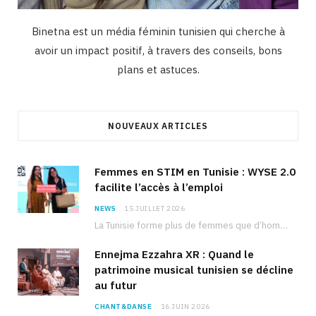
Binetna est un média féminin tunisien qui cherche à
avoir un impact positif, à travers des conseils, bons
plans et astuces.
NOUVEAUX ARTICLES
Femmes en STIM en Tunisie : WYSE 2.0
facilite l’accès à l’emploi
NEWS
15 JUILLET 2026
La Tunisie forme plus de femmes que d’hommes dans les filières scientifiques. Pourtant, pour beaucoup…
Ennejma Ezzahra XR : Quand le
patrimoine musical tunisien se décline
au futur
CHANT&DANSE
16 JUIN 2026