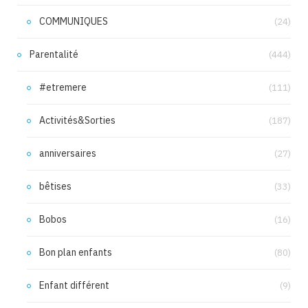
COMMUNIQUES
(24)
Parentalité
(444)
#etremere
(111)
Activités&Sorties
(187)
anniversaires
(27)
bêtises
(33)
Bobos
(16)
Bon plan enfants
(80)
Enfant différent
(9)