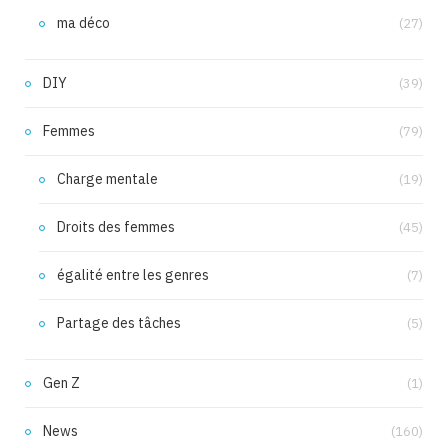
ma déco
(27)
DIY
(39)
Femmes
(79)
Charge mentale
(19)
Droits des femmes
(45)
égalité entre les genres
(7)
Partage des tâches
(5)
Gen Z
(1)
News
(160)