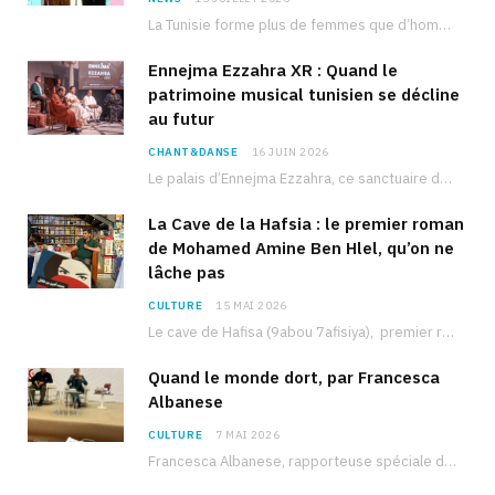
La Tunisie forme plus de femmes que d’hommes dans les filières scientifiques. Pourtant, pour beaucoup…
Ennejma Ezzahra XR : Quand le
patrimoine musical tunisien se décline
au futur
CHANT&DANSE
16 JUIN 2026
Le palais d’Ennejma Ezzahra, ce sanctuaire de la musique tunisienne et méditerranéenne construit par le…
La Cave de la Hafsia : le premier roman
de Mohamed Amine Ben Hlel, qu’on ne
lâche pas
CULTURE
15 MAI 2026
Le cave de Hafisa (9abou 7afisiya), premier roman du journaliste tunisien Mohamed Amine Ben Hlel,…
Quand le monde dort, par Francesca
Albanese
CULTURE
7 MAI 2026
Francesca Albanese, rapporteuse spéciale de l’ONU sur les territoires palestiniens occupés, était à Tunis pour…