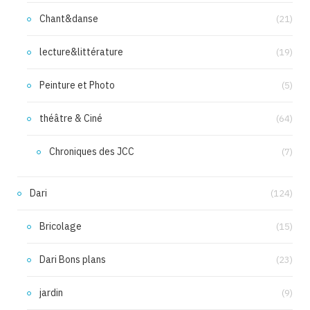
Chant&danse
(21)
lecture&littérature
(19)
Peinture et Photo
(5)
théâtre & Ciné
(64)
Chroniques des JCC
(7)
Dari
(124)
Bricolage
(15)
Dari Bons plans
(23)
jardin
(9)