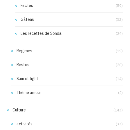
Faciles
(59)
Gâteau
(33)
Les recettes de Sonda
(24)
Régimes
(19)
Restos
(20)
Sain et light
(14)
Thème amour
(2)
Culture
(143)
activités
(33)