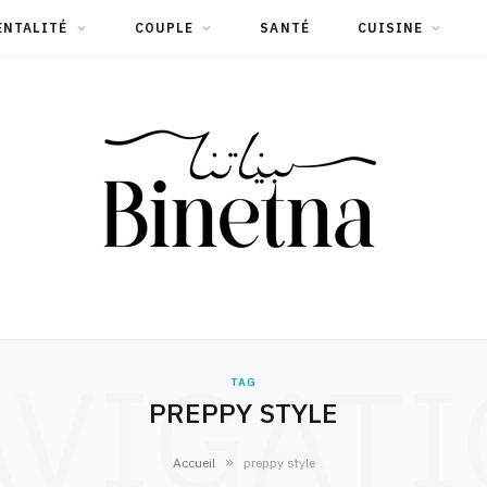
ENTALITÉ
COUPLE
SANTÉ
CUISINE
VIGAT
TAG
PREPPY STYLE
»
Accueil
preppy style