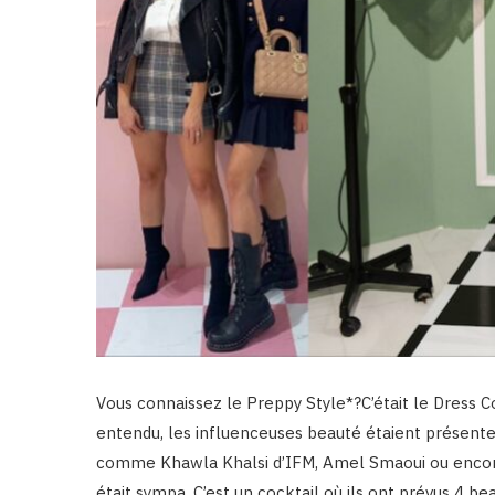
Vous connaissez le Preppy Style*?C’était le Dress C
entendu, les influenceuses beauté étaient présent
comme Khawla Khalsi d’IFM, Amel Smaoui ou encore
était sympa. C’est un cocktail où ils ont prévus 4 be