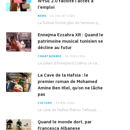
WYSE 2.0 facilite l’accès à
l’emploi
NEWS
15 JUILLET 2026
La Tunisie forme plus de femmes que d’hommes dans les filières scientifiques. Pourtant, pour beaucoup…
Ennejma Ezzahra XR : Quand le
patrimoine musical tunisien se
décline au futur
CHANT&DANSE
16 JUIN 2026
Le palais d’Ennejma Ezzahra, ce sanctuaire de la musique tunisienne et méditerranéenne construit par le…
La Cave de la Hafsia : le
premier roman de Mohamed
Amine Ben Hlel, qu’on ne lâche
pas
CULTURE
15 MAI 2026
Le cave de Hafisa (9abou 7afisiya), premier roman du journaliste tunisien Mohamed Amine Ben Hlel,…
Quand le monde dort, par
Francesca Albanese