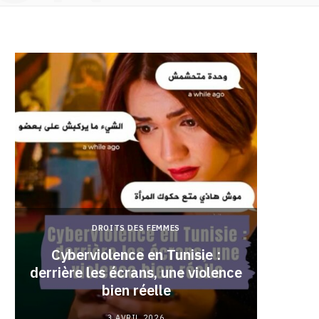
DROITS DES FEMMES
Cyberviolence en Tunisie :
derrière les écrans, une violence
Pourqu
bien réelle
3 AVRIL 2026