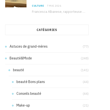
CULTURE
7 MAI 2026
Francesca Albanese, rapporteuse spéciale de l’ONU sur les territoires palestiniens occupés, était à Tunis pour…
CATÉGORIES
Astuces de grand-mères
(77)
Beauté&Mode
(248)
beauté
(141)
beauté Bons plans
(44)
Conseils beauté
(44)
Make-up
(21)