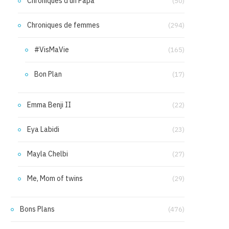
Chroniques d'un Papa
(50)
Chroniques de femmes
(294)
#VisMaVie
(165)
Bon Plan
(17)
Emma Benji II
(22)
Eya Labidi
(23)
Mayla Chelbi
(27)
Me, Mom of twins
(29)
Bons Plans
(476)