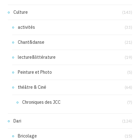
Culture
(143)
activités
(33)
Chant&danse
(21)
lecture&littérature
(19)
Peinture et Photo
(5)
théâtre & Ciné
(64)
Chroniques des JCC
(7)
Dari
(124)
Bricolage
(15)