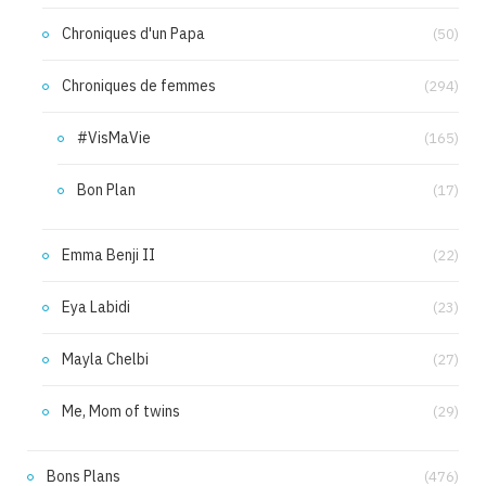
Chroniques d'un Papa
(50)
Chroniques de femmes
(294)
#VisMaVie
(165)
Bon Plan
(17)
Emma Benji II
(22)
Eya Labidi
(23)
Mayla Chelbi
(27)
Me, Mom of twins
(29)
Bons Plans
(476)