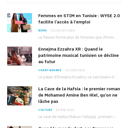
Femmes en STIM en Tunisie : WYSE 2.0
facilite l’accès à l’emploi
NEWS
15 JUILLET 2026
La Tunisie forme plus de femmes que d’hommes dans les filières scientifiques. Pourtant, pour beaucoup…
Ennejma Ezzahra XR : Quand le
patrimoine musical tunisien se décline
au futur
CHANT&DANSE
16 JUIN 2026
Le palais d’Ennejma Ezzahra, ce sanctuaire de la musique tunisienne et méditerranéenne construit par le…
La Cave de la Hafsia : le premier roman
de Mohamed Amine Ben Hlel, qu’on ne
lâche pas
CULTURE
15 MAI 2026
Le cave de Hafisa (9abou 7afisiya), premier roman du journaliste tunisien Mohamed Amine Ben Hlel,…