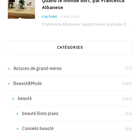
Quand le monde dort, par Francesca
Albanese
CULTURE
7 MAI 2026
Francesca Albanese, rapporteuse spéciale de l’ONU sur les territoires palestiniens occupés, était à Tunis pour…
CATÉGORIES
Astuces de grand-mères
(77)
Beauté&Mode
(248)
beauté
(141)
beauté Bons plans
(44)
Conseils beauté
(44)