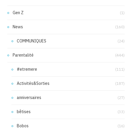
Gen Z
(1)
News
(160)
COMMUNIQUES
(24)
Parentalité
(444)
#etremere
(111)
Activités&Sorties
(187)
anniversaires
(27)
bêtises
(33)
Bobos
(16)