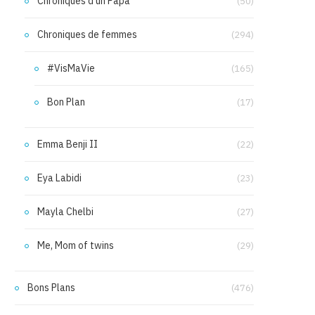
Chroniques d'un Papa
(50)
Chroniques de femmes
(294)
#VisMaVie
(165)
Bon Plan
(17)
Emma Benji II
(22)
Eya Labidi
(23)
Mayla Chelbi
(27)
Me, Mom of twins
(29)
Bons Plans
(476)