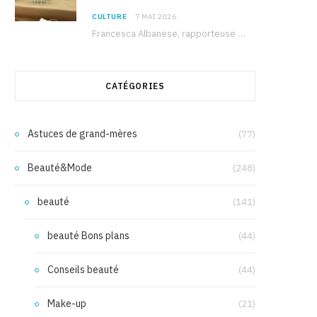
CULTURE
7 MAI 2026
Francesca Albanese, rapporteuse spéciale de l’ONU sur les territoires palestiniens occupés, était à Tunis pour…
CATÉGORIES
Astuces de grand-mères
(77)
Beauté&Mode
(248)
beauté
(141)
beauté Bons plans
(44)
Conseils beauté
(44)
Make-up
(21)