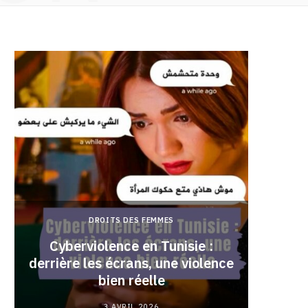
DROITS DES FEMMES
Cyberviolence en Tunisie :
derrière les écrans, une violence
Pourqu
bien réelle
3 AVRIL 2026