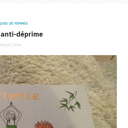
QUES DE FEMMES
 anti-déprime
JUILLET 2016
CHARGE MENTALE
Stress après le travail :
comment relâcher la pression
9 JANVIER 2026