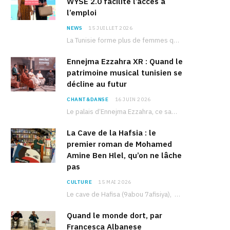
WYSE 2.0 facilite l’accès à
l’emploi
NEWS
15 JUILLET 2026
La Tunisie forme plus de femmes que d’hommes dans les filières scientifiques. Pourtant, pour beaucoup…
Ennejma Ezzahra XR : Quand le
patrimoine musical tunisien se
décline au futur
CHANT&DANSE
16 JUIN 2026
Le palais d’Ennejma Ezzahra, ce sanctuaire de la musique tunisienne et méditerranéenne construit par le…
La Cave de la Hafsia : le
premier roman de Mohamed
Amine Ben Hlel, qu’on ne lâche
pas
CULTURE
15 MAI 2026
Le cave de Hafisa (9abou 7afisiya), premier roman du journaliste tunisien Mohamed Amine Ben Hlel,…
Quand le monde dort, par
Francesca Albanese