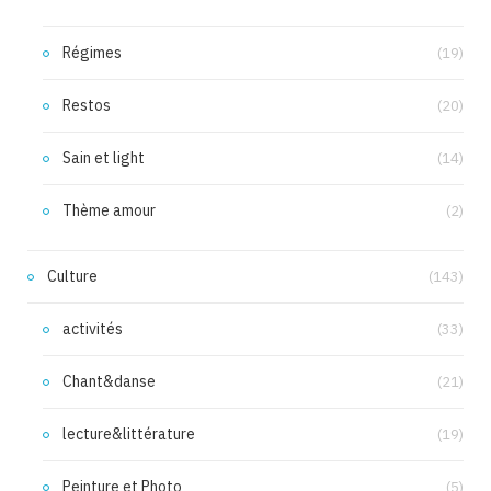
Régimes
(19)
Restos
(20)
Sain et light
(14)
Thème amour
(2)
Culture
(143)
activités
(33)
Chant&danse
(21)
lecture&littérature
(19)
Peinture et Photo
(5)