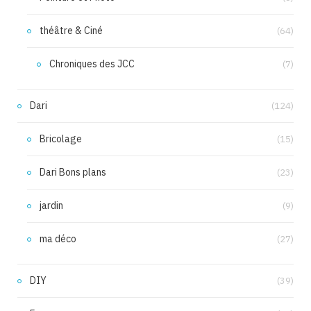
théâtre & Ciné
(64)
Chroniques des JCC
(7)
Dari
(124)
Bricolage
(15)
Dari Bons plans
(23)
jardin
(9)
ma déco
(27)
DIY
(39)