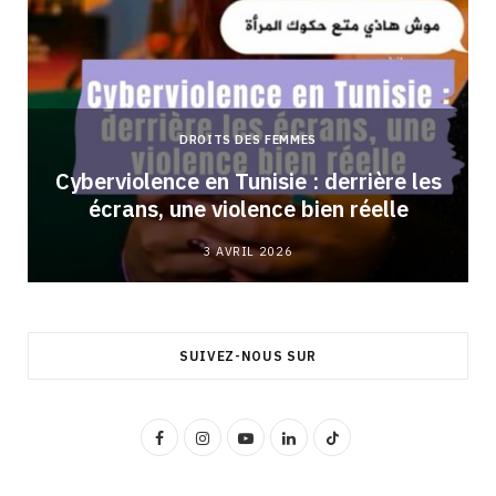
DROITS DES FEMMES
Cyberviolence en Tunisie : derrière les
écrans, une violence bien réelle
3 AVRIL 2026
SUIVEZ-NOUS SUR
F
I
Y
L
T
a
n
o
i
i