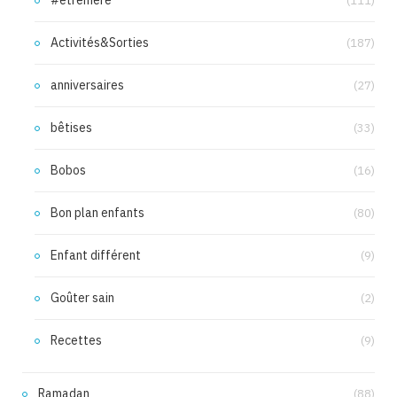
#etremere
(111)
Activités&Sorties
(187)
anniversaires
(27)
bêtises
(33)
Bobos
(16)
Bon plan enfants
(80)
Enfant différent
(9)
Goûter sain
(2)
Recettes
(9)
Ramadan
(88)