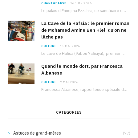
CHANT&DANSE
16 JUIN 2026
Le palais d’Ennejma Ezzahra, ce sanctuaire de la musique tunisienne et méditerranéenne construit par le…
La Cave de la Hafsia : le premier roman
de Mohamed Amine Ben Hlel, qu’on ne
lâche pas
CULTURE
15 MAI 2026
Le cave de Hafisa (9abou 7afisiya), premier roman du journaliste tunisien Mohamed Amine Ben Hlel,…
Quand le monde dort, par Francesca
Albanese
CULTURE
7 MAI 2026
Francesca Albanese, rapporteuse spéciale de l’ONU sur les territoires palestiniens occupés, était à Tunis pour…
CATÉGORIES
Astuces de grand-mères
(77)