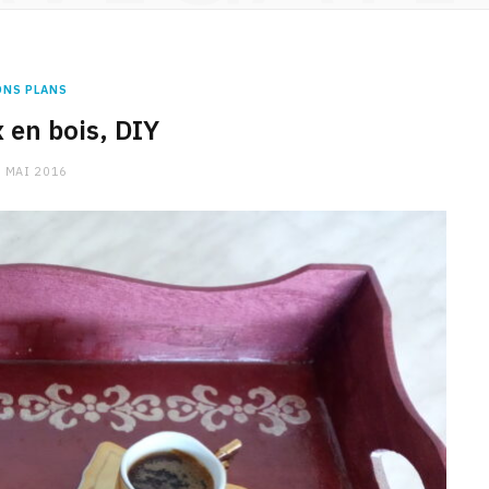
ONS PLANS
 en bois, DIY
 MAI 2016
CHARGE MENTALE
Stress après le travail :
comment relâcher la pression
9 JANVIER 2026