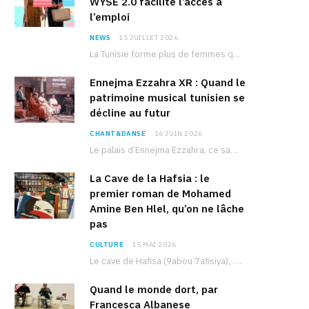
WYSE 2.0 facilite l’accès à
l’emploi
NEWS
15 JUILLET 2026
La Tunisie forme plus de femmes que d’hommes dans les filières scientifiques. Pourtant, pour beaucoup…
Ennejma Ezzahra XR : Quand le
patrimoine musical tunisien se
décline au futur
CHANT&DANSE
16 JUIN 2026
Le palais d’Ennejma Ezzahra, ce sanctuaire de la musique tunisienne et méditerranéenne construit par le…
La Cave de la Hafsia : le
premier roman de Mohamed
Amine Ben Hlel, qu’on ne lâche
pas
CULTURE
15 MAI 2026
Le cave de Hafisa (9abou 7afisiya), premier roman du journaliste tunisien Mohamed Amine Ben Hlel,…
Quand le monde dort, par
Francesca Albanese