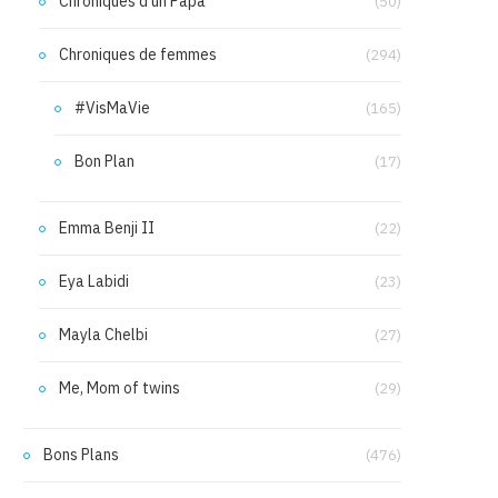
Chroniques d'un Papa
(50)
Chroniques de femmes
(294)
#VisMaVie
(165)
Bon Plan
(17)
Emma Benji II
(22)
Eya Labidi
(23)
Mayla Chelbi
(27)
Me, Mom of twins
(29)
Bons Plans
(476)