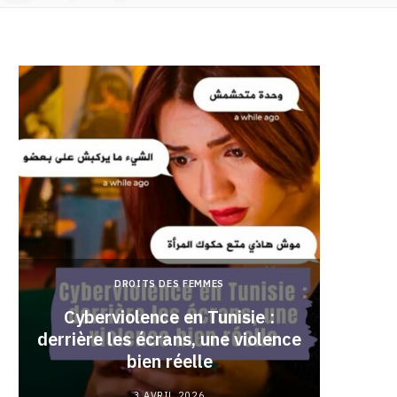
DROITS DES FEMMES
Cyberviolence en Tunisie :
derrière les écrans, une violence
Pourqu
bien réelle
3 AVRIL 2026