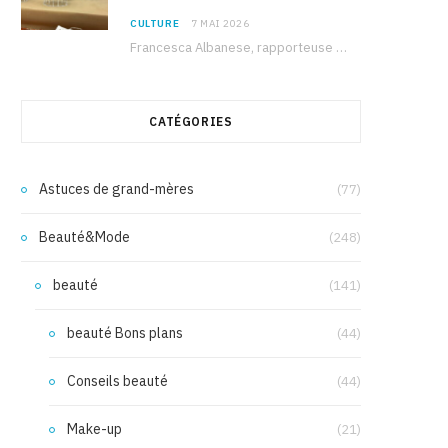
CULTURE
7 MAI 2026
Francesca Albanese, rapporteuse spéciale de l’ONU sur les territoires palestiniens occupés, était à Tunis pour…
CATÉGORIES
Astuces de grand-mères
(77)
Beauté&Mode
(248)
beauté
(141)
beauté Bons plans
(44)
Conseils beauté
(44)
Make-up
(21)