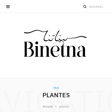
VIGAT
TAG
PLANTES
»
Accueil
plantes