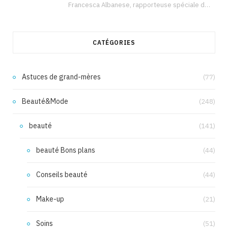
Francesca Albanese, rapporteuse spéciale de l’ONU sur les territoires palestiniens occupés, était à Tunis pour…
CATÉGORIES
Astuces de grand-mères
(77)
Beauté&Mode
(248)
beauté
(141)
beauté Bons plans
(44)
Conseils beauté
(44)
Make-up
(21)
Soins
(51)