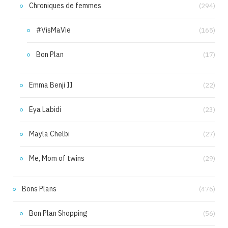
Chroniques de femmes
(294)
#VisMaVie
(165)
Bon Plan
(17)
Emma Benji II
(22)
Eya Labidi
(23)
Mayla Chelbi
(27)
Me, Mom of twins
(29)
Bons Plans
(476)
Bon Plan Shopping
(56)