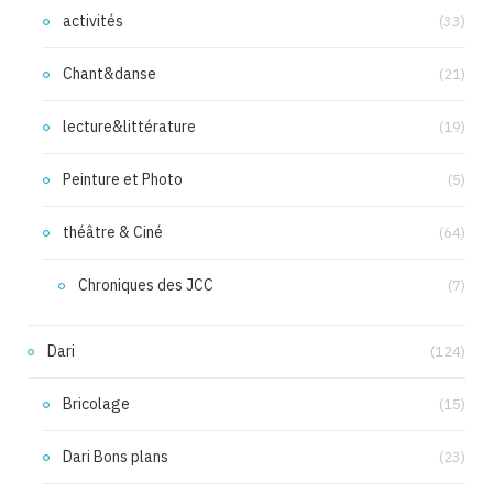
activités
(33)
Chant&danse
(21)
lecture&littérature
(19)
Peinture et Photo
(5)
théâtre & Ciné
(64)
Chroniques des JCC
(7)
Dari
(124)
Bricolage
(15)
Dari Bons plans
(23)