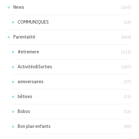
News
(160)
COMMUNIQUES
(24)
Parentalité
(444)
#etremere
(111)
Activités&Sorties
(187)
anniversaires
(27)
bêtises
(33)
Bobos
(16)
Bon plan enfants
(80)