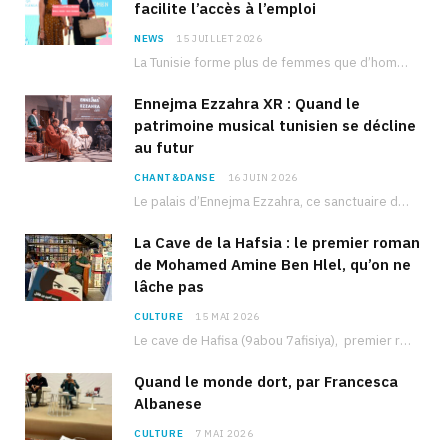
facilite l’accès à l’emploi
NEWS
15 JUILLET 2026
La Tunisie forme plus de femmes que d’hommes dans les filières scientifiques. Pourtant, pour beaucoup…
Ennejma Ezzahra XR : Quand le
patrimoine musical tunisien se décline
au futur
CHANT&DANSE
16 JUIN 2026
Le palais d’Ennejma Ezzahra, ce sanctuaire de la musique tunisienne et méditerranéenne construit par le…
La Cave de la Hafsia : le premier roman
de Mohamed Amine Ben Hlel, qu’on ne
lâche pas
CULTURE
15 MAI 2026
Le cave de Hafisa (9abou 7afisiya), premier roman du journaliste tunisien Mohamed Amine Ben Hlel,…
Quand le monde dort, par Francesca
Albanese
CULTURE
7 MAI 2026