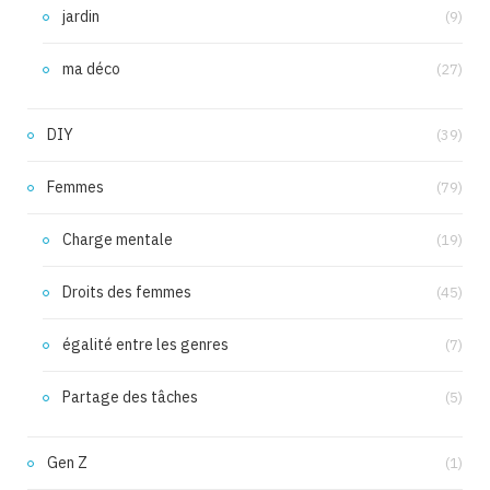
jardin
(9)
ma déco
(27)
DIY
(39)
Femmes
(79)
Charge mentale
(19)
Droits des femmes
(45)
égalité entre les genres
(7)
Partage des tâches
(5)
Gen Z
(1)