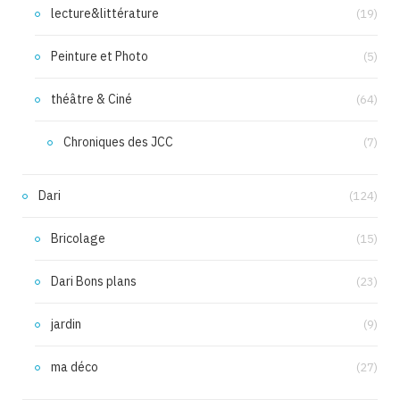
lecture&littérature
(19)
Peinture et Photo
(5)
théâtre & Ciné
(64)
Chroniques des JCC
(7)
Dari
(124)
Bricolage
(15)
Dari Bons plans
(23)
jardin
(9)
ma déco
(27)