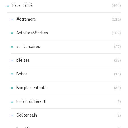
Parentalité
(444)
#etremere
(111)
Activités&Sorties
(187)
anniversaires
(27)
bêtises
(33)
Bobos
(16)
Bon plan enfants
(80)
Enfant différent
(9)
Goûter sain
(2)