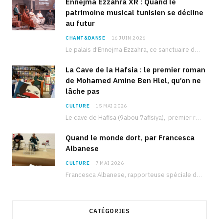
Ennejma Ezzahra XR : Quand le
patrimoine musical tunisien se décline
au futur
CHANT&DANSE
16 JUIN 2026
Le palais d’Ennejma Ezzahra, ce sanctuaire de la musique tunisienne et méditerranéenne construit par le…
La Cave de la Hafsia : le premier roman
de Mohamed Amine Ben Hlel, qu’on ne
lâche pas
CULTURE
15 MAI 2026
Le cave de Hafisa (9abou 7afisiya), premier roman du journaliste tunisien Mohamed Amine Ben Hlel,…
Quand le monde dort, par Francesca
Albanese
CULTURE
7 MAI 2026
Francesca Albanese, rapporteuse spéciale de l’ONU sur les territoires palestiniens occupés, était à Tunis pour…
CATÉGORIES