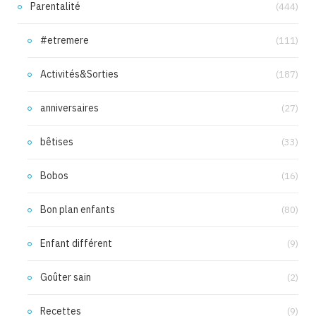
Parentalité
(444)
#etremere
(111)
Activités&Sorties
(187)
anniversaires
(27)
bêtises
(33)
Bobos
(16)
Bon plan enfants
(80)
Enfant différent
(9)
Goûter sain
(2)
Recettes
(9)