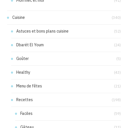
Mon mec et moi
(91)
Cuisine
(340)
Astuces et bons plans cuisine
(52)
Dbarét El Youm
(24)
Goûter
(5)
Healthy
(43)
Menu de fêtes
(21)
Recettes
(198)
Faciles
(59)
Gâteau
(33)