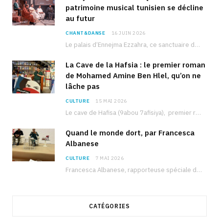
patrimoine musical tunisien se décline
au futur
CHANT&DANSE
16 JUIN 2026
Le palais d’Ennejma Ezzahra, ce sanctuaire de la musique tunisienne et méditerranéenne construit par le…
La Cave de la Hafsia : le premier roman
de Mohamed Amine Ben Hlel, qu’on ne
lâche pas
CULTURE
15 MAI 2026
Le cave de Hafisa (9abou 7afisiya), premier roman du journaliste tunisien Mohamed Amine Ben Hlel,…
Quand le monde dort, par Francesca
Albanese
CULTURE
7 MAI 2026
Francesca Albanese, rapporteuse spéciale de l’ONU sur les territoires palestiniens occupés, était à Tunis pour…
CATÉGORIES