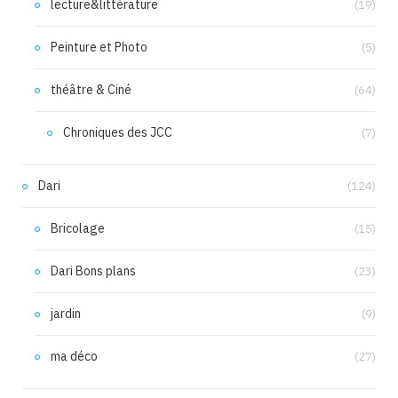
lecture&littérature
(19)
Peinture et Photo
(5)
théâtre & Ciné
(64)
Chroniques des JCC
(7)
Dari
(124)
Bricolage
(15)
Dari Bons plans
(23)
jardin
(9)
ma déco
(27)