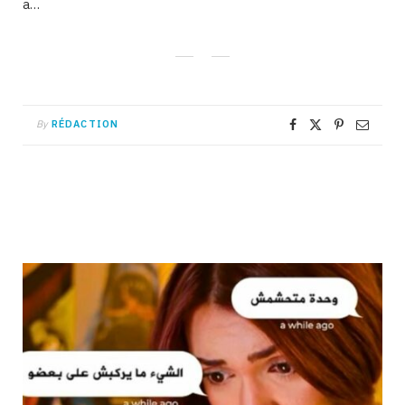
a…
By
RÉDACTION