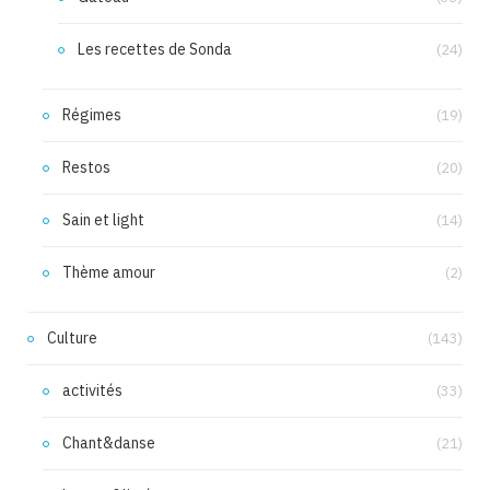
Les recettes de Sonda
(24)
Régimes
(19)
Restos
(20)
Sain et light
(14)
Thème amour
(2)
Culture
(143)
activités
(33)
Chant&danse
(21)