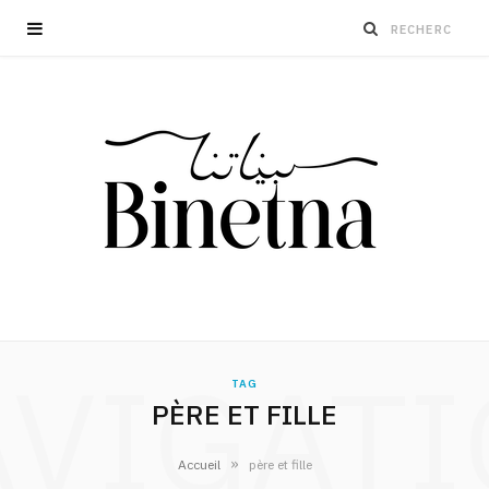
VIGAT
TAG
PÈRE ET FILLE
»
Accueil
père et fille