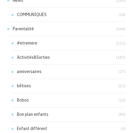
News
(160)
COMMUNIQUES
(24)
Parentalité
(444)
#etremere
(111)
Activités&Sorties
(187)
anniversaires
(27)
bêtises
(33)
Bobos
(16)
Bon plan enfants
(80)
Enfant différent
(9)