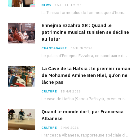
NEWS
15 JUILLET 2026
La Tunisie forme plus de femmes que d’hommes dans les filières scientifiques. Pourtant, pour beaucoup…
Ennejma Ezzahra XR : Quand le
patrimoine musical tunisien se décline
au futur
CHANT&DANSE
16 JUIN 2026
Le palais d’Ennejma Ezzahra, ce sanctuaire de la musique tunisienne et méditerranéenne construit par le…
La Cave de la Hafsia : le premier roman
de Mohamed Amine Ben Hlel, qu’on ne
lâche pas
CULTURE
15 MAI 2026
Le cave de Hafisa (9abou 7afisiya), premier roman du journaliste tunisien Mohamed Amine Ben Hlel,…
Quand le monde dort, par Francesca
Albanese
CULTURE
7 MAI 2026
Francesca Albanese, rapporteuse spéciale de l’ONU sur les territoires palestiniens occupés, était à Tunis pour…