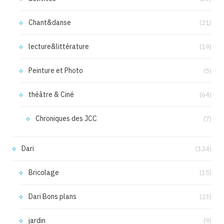
Chant&danse
(21)
lecture&littérature
(19)
Peinture et Photo
(5)
théâtre & Ciné
(64)
Chroniques des JCC
(7)
Dari
(124)
Bricolage
(15)
Dari Bons plans
(23)
jardin
(9)