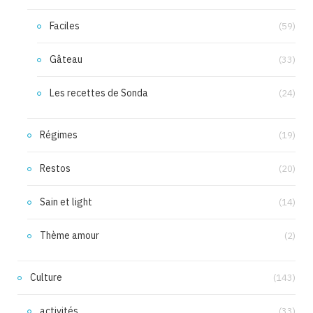
Faciles
(59)
Gâteau
(33)
Les recettes de Sonda
(24)
Régimes
(19)
Restos
(20)
Sain et light
(14)
Thème amour
(2)
Culture
(143)
activités
(33)