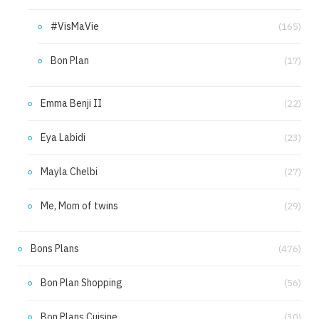
#VisMaVie
(165)
Bon Plan
(17)
Emma Benji II
(22)
Eya Labidi
(23)
Mayla Chelbi
(27)
Me, Mom of twins
(29)
Bons Plans
(476)
Bon Plan Shopping
(56)
Bon Plans Cuisine
(30)