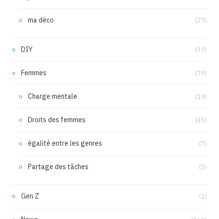
ma déco
(27)
DIY
(39)
Femmes
(79)
Charge mentale
(19)
Droits des femmes
(45)
égalité entre les genres
(7)
Partage des tâches
(5)
Gen Z
(1)