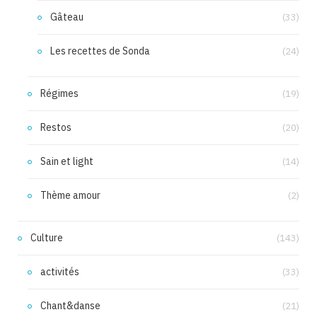
Gâteau
(33)
Les recettes de Sonda
(24)
Régimes
(19)
Restos
(20)
Sain et light
(14)
Thème amour
(2)
Culture
(143)
activités
(33)
Chant&danse
(21)