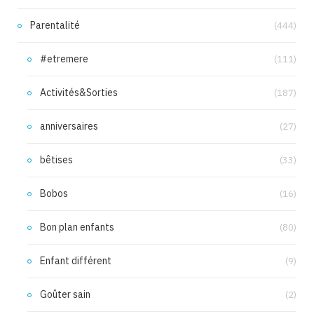
Parentalité
(444)
#etremere
(111)
Activités&Sorties
(187)
anniversaires
(27)
bêtises
(33)
Bobos
(16)
Bon plan enfants
(80)
Enfant différent
(9)
Goûter sain
(2)