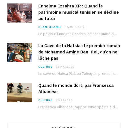
Ennejma Ezzahra XR : Quand le
patrimoine musical tunisien se décline
au futur
CHANT&DANSE
16 JUIN 2026
Le palais d’Ennejma Ezzahra, ce sanctuaire de la musique tunisienne et méditerranéenne construit par le…
La Cave de la Hafsia : le premier roman
de Mohamed Amine Ben Hlel, qu’on ne
lâche pas
CULTURE
15 MAI 2026
Le cave de Hafisa (9abou 7afisiya), premier roman du journaliste tunisien Mohamed Amine Ben Hlel,…
Quand le monde dort, par Francesca
Albanese
CULTURE
7 MAI 2026
Francesca Albanese, rapporteuse spéciale de l’ONU sur les territoires palestiniens occupés, était à Tunis pour…