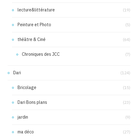
lecture&littérature
(19)
Peinture et Photo
(5)
théâtre & Ciné
(64)
Chroniques des JCC
(7)
Dari
(124)
Bricolage
(15)
Dari Bons plans
(23)
jardin
(9)
ma déco
(27)