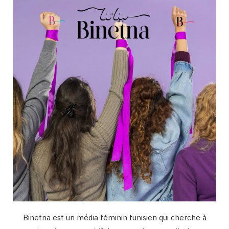
o
g
b
d
k
o
r
e
I
k
a
n
m
Binetna est un média féminin tunisien qui cherche à