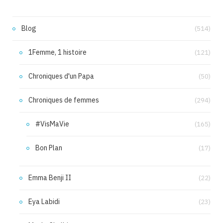
Blog
(514)
1Femme, 1 histoire
(121)
Chroniques d'un Papa
(50)
Chroniques de femmes
(294)
#VisMaVie
(165)
Bon Plan
(17)
Emma Benji II
(22)
Eya Labidi
(23)