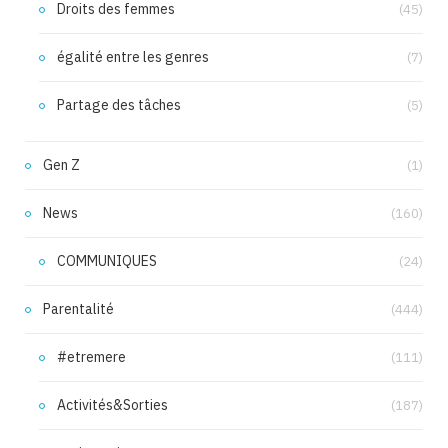
Droits des femmes
(45)
égalité entre les genres
(7)
Partage des tâches
(5)
Gen Z
(1)
News
(160)
COMMUNIQUES
(24)
Parentalité
(444)
#etremere
(111)
Activités&Sorties
(187)