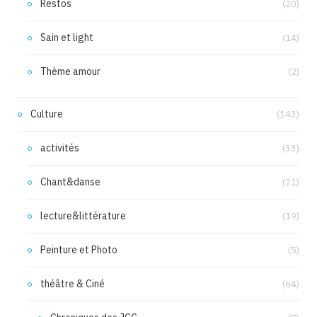
Restos
(20)
Sain et light
(14)
Thème amour
(2)
Culture
(143)
activités
(33)
Chant&danse
(21)
lecture&littérature
(19)
Peinture et Photo
(5)
théâtre & Ciné
(64)