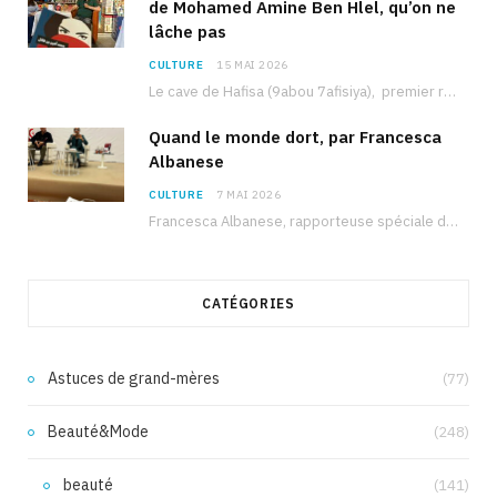
de Mohamed Amine Ben Hlel, qu’on ne
lâche pas
CULTURE
15 MAI 2026
Le cave de Hafisa (9abou 7afisiya), premier roman du journaliste tunisien Mohamed Amine Ben Hlel,…
Quand le monde dort, par Francesca
Albanese
CULTURE
7 MAI 2026
Francesca Albanese, rapporteuse spéciale de l’ONU sur les territoires palestiniens occupés, était à Tunis pour…
CATÉGORIES
Astuces de grand-mères
(77)
Beauté&Mode
(248)
beauté
(141)