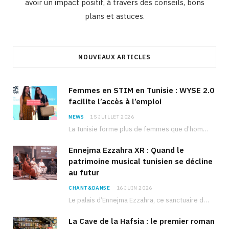
avoir un impact positif, à travers des conseils, bons
plans et astuces.
NOUVEAUX ARTICLES
Femmes en STIM en Tunisie : WYSE 2.0
facilite l’accès à l’emploi
NEWS
15 JUILLET 2026
La Tunisie forme plus de femmes que d’hommes dans les filières scientifiques. Pourtant, pour beaucoup…
Ennejma Ezzahra XR : Quand le
patrimoine musical tunisien se décline
au futur
CHANT&DANSE
16 JUIN 2026
Le palais d’Ennejma Ezzahra, ce sanctuaire de la musique tunisienne et méditerranéenne construit par le…
La Cave de la Hafsia : le premier roman