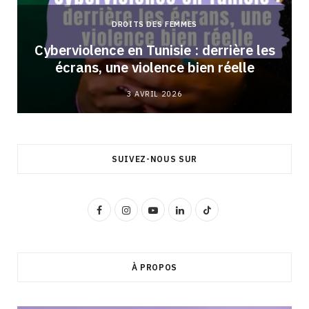
DROITS DES FEMMES
Cyberviolence en Tunisie : derrière les
écrans, une violence bien réelle
3 AVRIL 2026
SUIVEZ-NOUS SUR
F
I
Y
L
T
a
n
o
i
i
c
s
u
n
k
À PROPOS
e
t
T
k
T
b
a
u
e
o