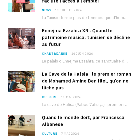
facilite l’accès à l’emploi
NEWS
15 JUILLET 2026
La Tunisie forme plus de femmes que d’hommes dans les filières scientifiques. Pourtant, pour beaucoup…
Ennejma Ezzahra XR : Quand le
patrimoine musical tunisien se décline
au futur
CHANT&DANSE
16 JUIN 2026
Le palais d’Ennejma Ezzahra, ce sanctuaire de la musique tunisienne et méditerranéenne construit par le…
La Cave de la Hafsia : le premier roman
de Mohamed Amine Ben Hlel, qu’on ne
lâche pas
CULTURE
15 MAI 2026
Le cave de Hafisa (9abou 7afisiya), premier roman du journaliste tunisien Mohamed Amine Ben Hlel,…
Quand le monde dort, par Francesca
Albanese
CULTURE
7 MAI 2026