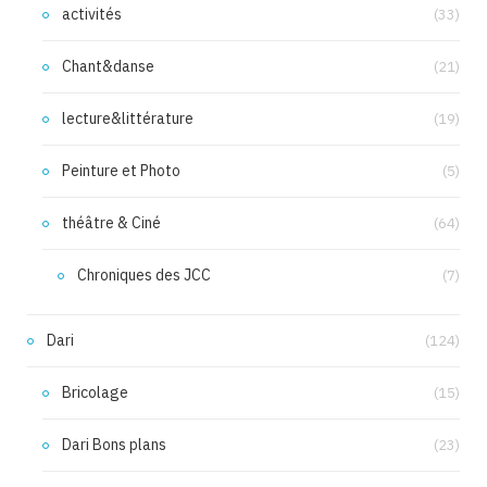
activités
(33)
Chant&danse
(21)
lecture&littérature
(19)
Peinture et Photo
(5)
théâtre & Ciné
(64)
Chroniques des JCC
(7)
Dari
(124)
Bricolage
(15)
Dari Bons plans
(23)