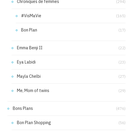
Chroniques de femmes
(294)
#VisMaVie
(165)
Bon Plan
(17)
Emma Benji II
(22)
Eya Labidi
(23)
Mayla Chelbi
(27)
Me, Mom of twins
(29)
Bons Plans
(476)
Bon Plan Shopping
(56)