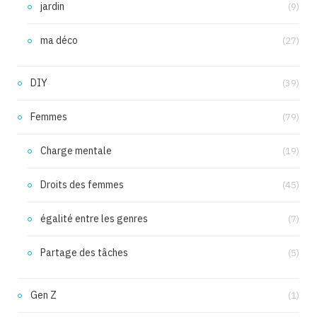
jardin
(9)
ma déco
(27)
DIY
(39)
Femmes
(79)
Charge mentale
(19)
Droits des femmes
(45)
égalité entre les genres
(7)
Partage des tâches
(5)
Gen Z
(1)