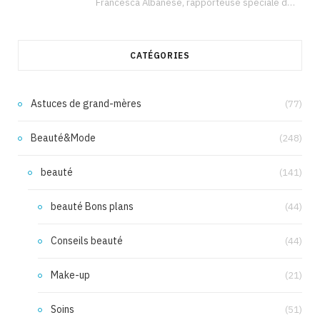
Francesca Albanese, rapporteuse spéciale de l’ONU sur les territoires palestiniens occupés, était à Tunis pour…
CATÉGORIES
Astuces de grand-mères
(77)
Beauté&Mode
(248)
beauté
(141)
beauté Bons plans
(44)
Conseils beauté
(44)
Make-up
(21)
Soins
(51)