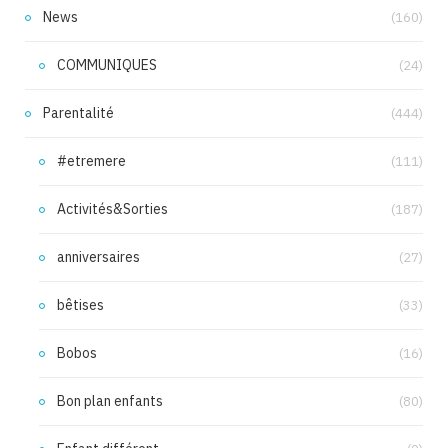
News
(160)
COMMUNIQUES
(24)
Parentalité
(444)
#etremere
(111)
Activités&Sorties
(187)
anniversaires
(27)
bêtises
(33)
Bobos
(16)
Bon plan enfants
(80)