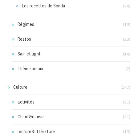
Les recettes de Sonda
(24)
Régimes
(19)
Restos
(20)
Sain et light
(14)
Thème amour
(2)
Culture
(143)
activités
(33)
Chant&danse
(21)
lecture&littérature
(19)