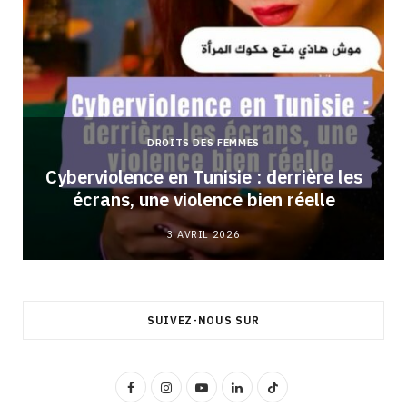
DROITS DES FEMMES
Cyberviolence en Tunisie : derrière les
écrans, une violence bien réelle
3 AVRIL 2026
SUIVEZ-NOUS SUR
F
I
Y
L
T