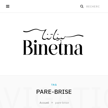
VIGAT
TAG
PARE-BRISE
»
Accueil
pare-brise