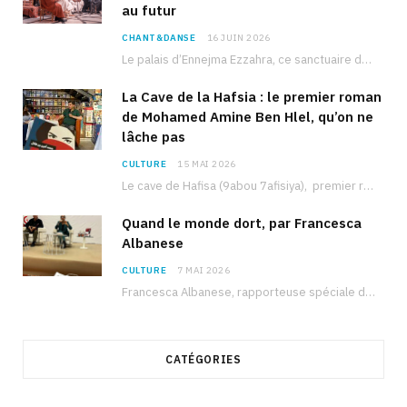
au futur
CHANT&DANSE
16 JUIN 2026
Le palais d’Ennejma Ezzahra, ce sanctuaire de la musique tunisienne et méditerranéenne construit par le…
La Cave de la Hafsia : le premier roman
de Mohamed Amine Ben Hlel, qu’on ne
lâche pas
CULTURE
15 MAI 2026
Le cave de Hafisa (9abou 7afisiya), premier roman du journaliste tunisien Mohamed Amine Ben Hlel,…
Quand le monde dort, par Francesca
Albanese
CULTURE
7 MAI 2026
Francesca Albanese, rapporteuse spéciale de l’ONU sur les territoires palestiniens occupés, était à Tunis pour…
CATÉGORIES