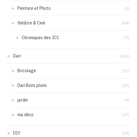
Peinture et Photo
(5)
théâtre & Ciné
(64)
Chroniques des JCC
(7)
Dari
(124)
Bricolage
(15)
Dari Bons plans
(23)
jardin
(9)
ma déco
(27)
DIY
(39)