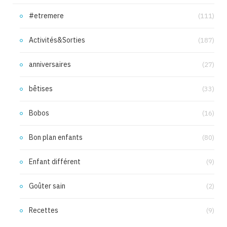
#etremere
(111)
Activités&Sorties
(187)
anniversaires
(27)
bêtises
(33)
Bobos
(16)
Bon plan enfants
(80)
Enfant différent
(9)
Goûter sain
(2)
Recettes
(9)