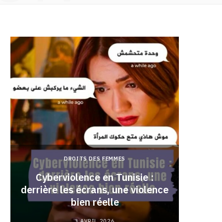
DROITS DES FEMMES
Cyberviolence en Tunisie :
derrière les écrans, une violence
Pourqu
bien réelle
3 AVRIL 2026