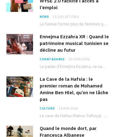
WYSE 2.0 facilite l’accès à
l’emploi
NEWS
15 JUILLET 2026
La Tunisie forme plus de femmes que d’hommes dans les filières scientifiques. Pourtant, pour beaucoup…
Ennejma Ezzahra XR : Quand le
patrimoine musical tunisien se
décline au futur
CHANT&DANSE
16 JUIN 2026
Le palais d’Ennejma Ezzahra, ce sanctuaire de la musique tunisienne et méditerranéenne construit par le…
La Cave de la Hafsia : le
premier roman de Mohamed
Amine Ben Hlel, qu’on ne lâche
pas
CULTURE
15 MAI 2026
Le cave de Hafisa (9abou 7afisiya), premier roman du journaliste tunisien Mohamed Amine Ben Hlel,…
Quand le monde dort, par
Francesca Albanese