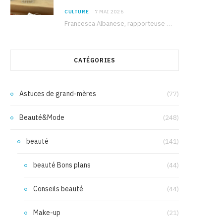
CULTURE
7 MAI 2026
Francesca Albanese, rapporteuse spéciale de l’ONU sur les territoires palestiniens occupés, était à Tunis pour…
CATÉGORIES
Astuces de grand-mères
(77)
Beauté&Mode
(248)
beauté
(141)
beauté Bons plans
(44)
Conseils beauté
(44)
Make-up
(21)