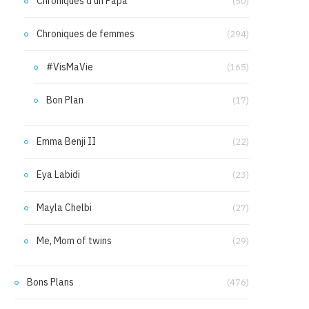
Chroniques d'un Papa
(50)
Chroniques de femmes
(294)
#VisMaVie
(165)
Bon Plan
(17)
Emma Benji II
(22)
Eya Labidi
(23)
Mayla Chelbi
(27)
Me, Mom of twins
(29)
Bons Plans
(476)