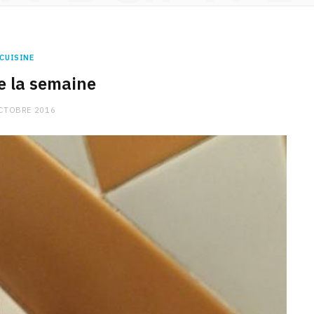
CUISINE
 la semaine
CTOBRE 2016
CHARGE MENTALE
Stress après le travail :
comment relâcher la pression
9 JANVIER 2026