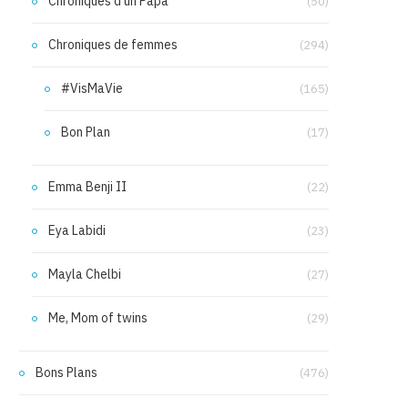
Chroniques d'un Papa
(50)
Chroniques de femmes
(294)
#VisMaVie
(165)
Bon Plan
(17)
Emma Benji II
(22)
Eya Labidi
(23)
Mayla Chelbi
(27)
Me, Mom of twins
(29)
Bons Plans
(476)