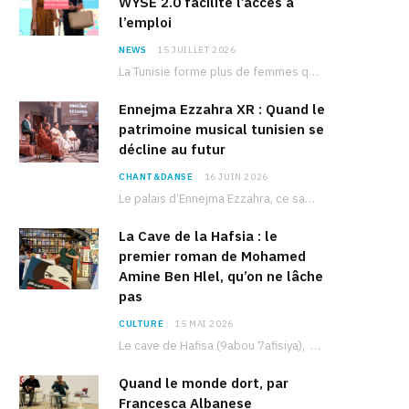
WYSE 2.0 facilite l’accès à
l’emploi
NEWS
15 JUILLET 2026
La Tunisie forme plus de femmes que d’hommes dans les filières scientifiques. Pourtant, pour beaucoup…
Ennejma Ezzahra XR : Quand le
patrimoine musical tunisien se
décline au futur
CHANT&DANSE
16 JUIN 2026
Le palais d’Ennejma Ezzahra, ce sanctuaire de la musique tunisienne et méditerranéenne construit par le…
La Cave de la Hafsia : le
premier roman de Mohamed
Amine Ben Hlel, qu’on ne lâche
pas
CULTURE
15 MAI 2026
Le cave de Hafisa (9abou 7afisiya), premier roman du journaliste tunisien Mohamed Amine Ben Hlel,…
Quand le monde dort, par
Francesca Albanese