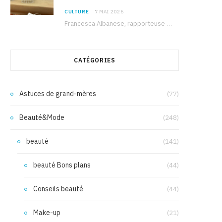
CULTURE
7 MAI 2026
Francesca Albanese, rapporteuse spéciale de l’ONU sur les territoires palestiniens occupés, était à Tunis pour…
CATÉGORIES
Astuces de grand-mères
(77)
Beauté&Mode
(248)
beauté
(141)
beauté Bons plans
(44)
Conseils beauté
(44)
Make-up
(21)