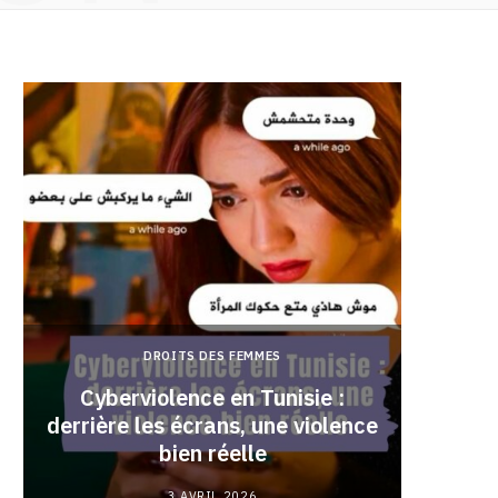
DROITS DES FEMMES
Cyberviolence en Tunisie :
derrière les écrans, une violence
Pourqu
bien réelle
3 AVRIL 2026