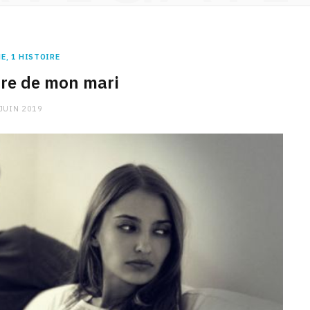
E, 1 HISTOIRE
rre de mon mari
 JUIN 2019
CHARGE MENTALE
Stress après le travail :
comment relâcher la pression
9 JANVIER 2026