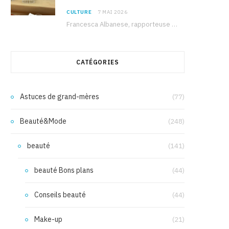
CULTURE
7 MAI 2026
Francesca Albanese, rapporteuse spéciale de l’ONU sur les territoires palestiniens occupés, était à Tunis pour…
CATÉGORIES
Astuces de grand-mères
(77)
Beauté&Mode
(248)
beauté
(141)
beauté Bons plans
(44)
Conseils beauté
(44)
Make-up
(21)