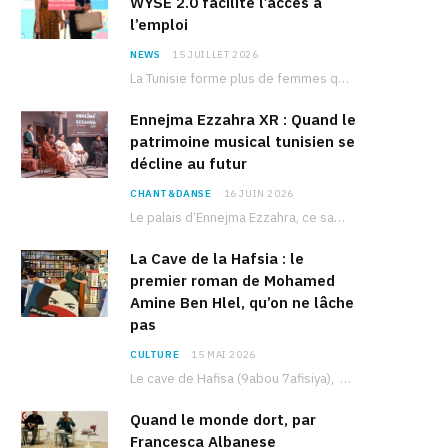
WYSE 2.0 facilite l’accès à
l’emploi
NEWS
15 JUILLET 2026
La Tunisie forme plus de femmes que d’hommes dans les filières scientifiques. Pourtant, pour beaucoup…
Ennejma Ezzahra XR : Quand le
patrimoine musical tunisien se
décline au futur
CHANT&DANSE
16 JUIN 2026
Le palais d’Ennejma Ezzahra, ce sanctuaire de la musique tunisienne et méditerranéenne construit par le…
La Cave de la Hafsia : le
premier roman de Mohamed
Amine Ben Hlel, qu’on ne lâche
pas
CULTURE
15 MAI 2026
Le cave de Hafisa (9abou 7afisiya), premier roman du journaliste tunisien Mohamed Amine Ben Hlel,…
Quand le monde dort, par
Francesca Albanese