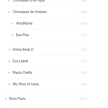
Chroniques d'un Papa
(50)
Chroniques de femmes
(294)
#VisMaVie
(165)
Bon Plan
(17)
Emma Benji II
(22)
Eya Labidi
(23)
Mayla Chelbi
(27)
Me, Mom of twins
(29)
Bons Plans
(476)