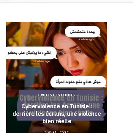
DROITS DES FEMMES
Cyberviolence en Tunisie :
derrière les écrans, une violence
Pourqu
bien réelle
3 AVRIL 2026