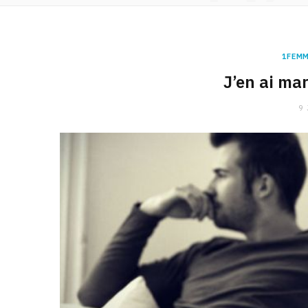
1FEMM
J’en ai ma
9