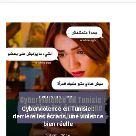
DROITS DES FEMMES
Cyberviolence en Tunisie :
derrière les écrans, une violence
Pourqu
bien réelle
3 AVRIL 2026