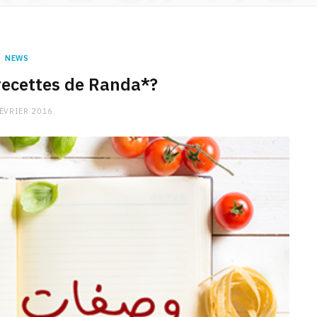
NEWS
 recettes de Randa*?
FÉVRIER 2016
CHARGE MENTALE
Stress après le travail :
comment relâcher la pression
9 JANVIER 2026