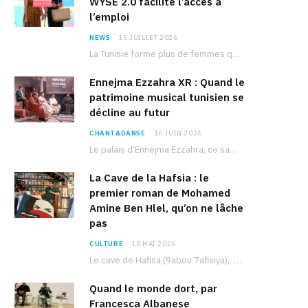
WYSE 2.0 facilite l’accès à
l’emploi
NEWS
15 JUILLET 2026
La Tunisie forme plus de femmes que d’hommes dans les filières scientifiques. Pourtant, pour beaucoup…
Ennejma Ezzahra XR : Quand le
patrimoine musical tunisien se
décline au futur
CHANT&DANSE
16 JUIN 2026
Le palais d’Ennejma Ezzahra, ce sanctuaire de la musique tunisienne et méditerranéenne construit par le…
La Cave de la Hafsia : le
premier roman de Mohamed
Amine Ben Hlel, qu’on ne lâche
pas
CULTURE
15 MAI 2026
Le cave de Hafisa (9abou 7afisiya), premier roman du journaliste tunisien Mohamed Amine Ben Hlel,…
Quand le monde dort, par
Francesca Albanese