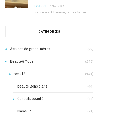
CULTURE
7 MAI 2026
Francesca Albanese, rapporteuse spéciale de l’ONU sur les territoires palestiniens occupés, était à Tunis pour…
CATÉGORIES
Astuces de grand-mères
(77)
Beauté&Mode
(248)
beauté
(141)
beauté Bons plans
(44)
Conseils beauté
(44)
Make-up
(21)