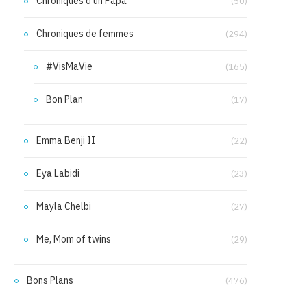
Chroniques d'un Papa
(50)
Chroniques de femmes
(294)
#VisMaVie
(165)
Bon Plan
(17)
Emma Benji II
(22)
Eya Labidi
(23)
Mayla Chelbi
(27)
Me, Mom of twins
(29)
Bons Plans
(476)