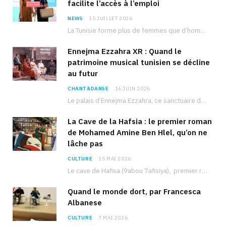
facilite l’accès à l’emploi
NEWS
15 JUILLET 2026
La Tunisie forme plus de femmes que d’hommes dans les filières scientifiques. Pourtant, pour beaucoup…
Ennejma Ezzahra XR : Quand le
patrimoine musical tunisien se décline
au futur
CHANT&DANSE
16 JUIN 2026
Le palais d’Ennejma Ezzahra, ce sanctuaire de la musique tunisienne et méditerranéenne construit par le…
La Cave de la Hafsia : le premier roman
de Mohamed Amine Ben Hlel, qu’on ne
lâche pas
CULTURE
15 MAI 2026
Le cave de Hafisa (9abou 7afisiya), premier roman du journaliste tunisien Mohamed Amine Ben Hlel,…
Quand le monde dort, par Francesca
Albanese
CULTURE
7 MAI 2026