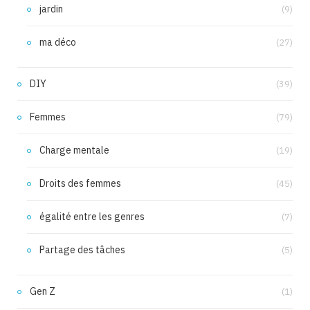
jardin
(9)
ma déco
(27)
DIY
(39)
Femmes
(79)
Charge mentale
(19)
Droits des femmes
(45)
égalité entre les genres
(7)
Partage des tâches
(5)
Gen Z
(1)