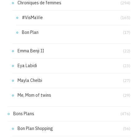
Chroniques de femmes
(294)
#VisMaVie
(165)
Bon Plan
(17)
Emma Benji II
(22)
Eya Labidi
(23)
Mayla Chelbi
(27)
Me, Mom of twins
(29)
Bons Plans
(476)
Bon Plan Shopping
(56)