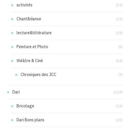
activités
(33)
Chant&danse
(21)
lecture&littérature
(19)
Peinture et Photo
(5)
théâtre & Ciné
(64)
Chroniques des JCC
(7)
Dari
(124)
Bricolage
(15)
Dari Bons plans
(23)