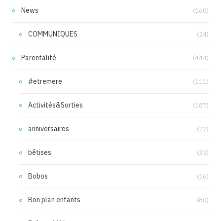
News
(160)
COMMUNIQUES
(24)
Parentalité
(444)
#etremere
(111)
Activités&Sorties
(187)
anniversaires
(27)
bêtises
(33)
Bobos
(16)
Bon plan enfants
(80)