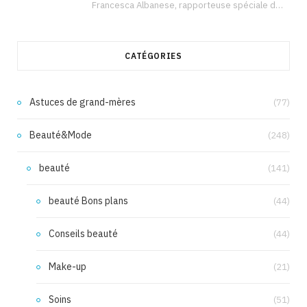
Francesca Albanese, rapporteuse spéciale de l’ONU sur les territoires palestiniens occupés, était à Tunis pour…
CATÉGORIES
Astuces de grand-mères
(77)
Beauté&Mode
(248)
beauté
(141)
beauté Bons plans
(44)
Conseils beauté
(44)
Make-up
(21)
Soins
(51)