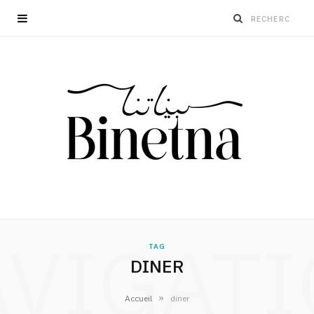
VIGAT
TAG
DINER
»
Accueil
diner