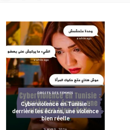
DROITS DES FEMMES
Cyberviolence en Tunisie :
derrière les écrans, une violence
Pourqu
bien réelle
3 AVRIL 2026