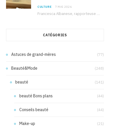
CULTURE
7 MAI 2026
Francesca Albanese, rapporteuse spéciale de l’ONU sur les territoires palestiniens occupés, était à Tunis pour…
CATÉGORIES
Astuces de grand-mères
(77)
Beauté&Mode
(248)
beauté
(141)
beauté Bons plans
(44)
Conseils beauté
(44)
Make-up
(21)