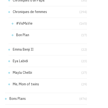
Chroniques d'un Papa
(50)
Chroniques de femmes
(294)
#VisMaVie
(165)
Bon Plan
(17)
Emma Benji II
(22)
Eya Labidi
(23)
Mayla Chelbi
(27)
Me, Mom of twins
(29)
Bons Plans
(476)