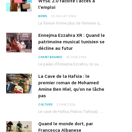
WYSE 2.0 facilite l’accès à
l’emploi
NEWS
15 JUILLET 2026
La Tunisie forme plus de femmes que d’hommes dans les filières scientifiques. Pourtant, pour beaucoup…
Ennejma Ezzahra XR : Quand le
patrimoine musical tunisien se
décline au futur
CHANT&DANSE
16 JUIN 2026
Le palais d’Ennejma Ezzahra, ce sanctuaire de la musique tunisienne et méditerranéenne construit par le…
La Cave de la Hafsia : le
premier roman de Mohamed
Amine Ben Hlel, qu’on ne lâche
pas
CULTURE
15 MAI 2026
Le cave de Hafisa (9abou 7afisiya), premier roman du journaliste tunisien Mohamed Amine Ben Hlel,…
Quand le monde dort, par
Francesca Albanese